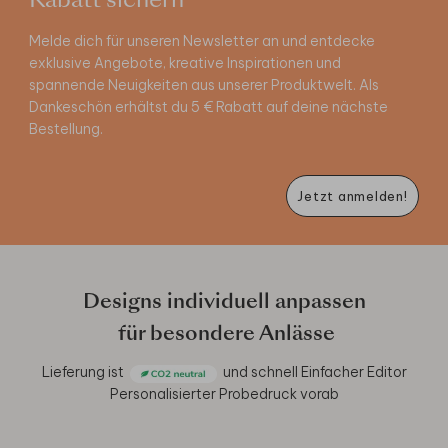
Rabatt sichern
Melde dich für unseren Newsletter an und entdecke
exklusive Angebote, kreative Inspirationen und
spannende Neuigkeiten aus unserer Produktwelt. Als
Dankeschön erhältst du 5 € Rabatt auf deine nächste
Bestellung.
Jetzt anmelden!
Designs individuell anpassen
für besondere Anlässe
Lieferung ist
und schnell
Einfacher Editor
Personalisierter Probedruck vorab