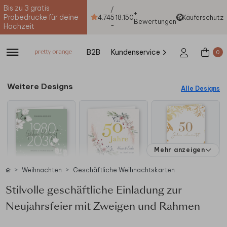
Bis zu 3 gratis
/
+
Probedrucke für deine
4.74
5
18.150
Käuferschutz
Bewertungen
-
Hochzeit
B2B
Kundenservice
0
Weitere Designs
Alle Designs
Mehr anzeigen
Weihnachten
Geschäftliche Weihnachtskarten
Stilvolle geschäftliche Einladung zur
Neujahrsfeier mit Zweigen und Rahmen