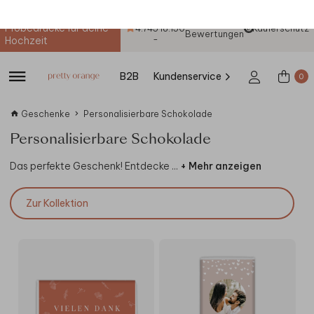
Bis zu 3 gratis
/
+
Probedrucke für deine
4.74
5
18.150
Käuferschutz
Bewertungen
-
Hochzeit
B2B
Kundenservice
0
Geschenke
Personalisierbare Schokolade
Personalisierbare Schokolade
Das perfekte Geschenk! Entdecke
...
+ Mehr anzeigen
Zur Kollektion