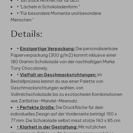
• "Lächeln in Schokoladenform."
• "Für besondere Momente und besondere
Menschen."
Details:
•
Einzigartige Verpackung:
Die personalisierbare
Papierverpackung (300 g/m2) kommt inklusive einer
180 Gramm Schokolade von der nachhaltigen Marke
Tony Chocolonely.
•
Vielfalt an Geschmacksrichtungen:
Im
Bestellprozess kannst du aus einer Palette von
Geschmacksrichtungen wählen, von
Vollmilchschokolade bis zu exotischeren Kombinationen
wie Zartbitter-Mandel-Meersalz.
•
Perfekte Größe:
Die Druckfläche für dein
individuelles Design auf der Vorderseite beträgt 150 x
77 mm. Die Schokolade selbst misst stolze 160 x 85 cm.
•
Klarheit in der Gestaltung:
Mit nützlichen
Hinweisen im Editor weißt du immer genau, welchen