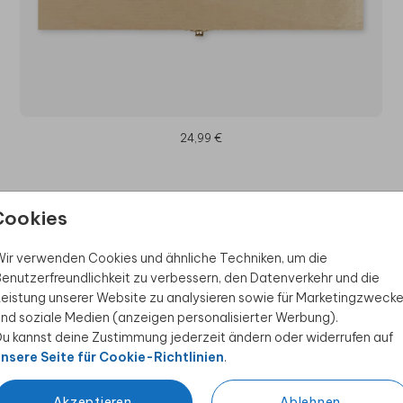
24,99 €
Cookies
ine Zeichenbox
Vielseitige Eins
ir verwenden Cookies und ähnliche Techniken, um die
enutzerfreundlichkeit zu verbessern, den Datenverkehr und die
eistung unserer Website zu analysieren sowie für Marketingzweck
Die personalisierte Zeichenbox 
nd soziale Medien (anzeigen personalisierter Werbung).
auch für Bastelbedarf und ander
u kannst deine Zustimmung jederzeit ändern oder widerrufen auf
zur Aufbewahrung deiner
einfach zu transportieren.
nsere Seite für Cookie-Richtlinien
.
 Zeichenbox mit deinem Namen
Perfekte Organis
arker oder Bleistifte verlieren!
Akzeptieren
Ablehnen