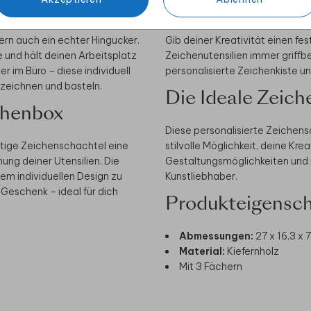
tives Zubehör
Zeichenbox
dern auch ein echter Hingucker.
Gib deiner Kreativität einen fe
e und hält deinen Arbeitsplatz
Zeichenutensilien immer griffbe
er im Büro – diese individuell
personalisierte Zeichenkiste u
e zeichnen und basteln.
Die Ideale Zeich
chenbox
Diese personalisierte Zeichens
rtige Zeichenschachtel eine
stilvolle Möglichkeit, deine Krea
ung deiner Utensilien. Die
Gestaltungsmöglichkeiten und r
em individuellen Design zu
Kunstliebhaber.
Geschenk – ideal für dich
Produkteigensch
Abmessungen:
27 x 16,3 x 
Material:
Kiefernholz
Mit 3 Fächern