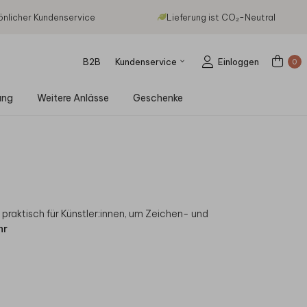
önlicher Kundenservice
Lieferung ist CO₂-Neutral
B2B
Kundenservice
Einloggen
0
ung
Weitere Anlässe
Geschenke
praktisch für Künstler:innen, um Zeichen- und
hr