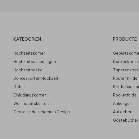
KATEGORIEN
PRODUKTE
Hochzeitskarten
Geburtskart
Hochzeitseinladungen
Dankeskarte
Hochzeitsdeko
Tapetenkreis
Dankeskarten Hochzeit
Poster Kinde
Geburt
Briefumschlä
Einladungskarten
Pocketfolds
Weihnachtskarten
Anhänger
Gestalte dein eigenes Design
Aufkleber
Gästebücher