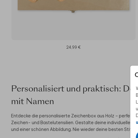
24,99 €
Personalisiert und praktisch: De
W
B
mit Namen
L
u
D
Entdecke die personalisierte Zeichenbox aus Holz – perfekt 
u
Zeichen- und Bastelutensilien. Gestalte deine individuelle
und einer schönen Abbildung. Nie wieder deine besten Stifte, M