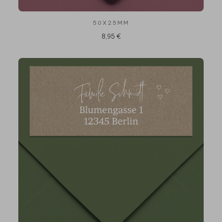
50X25MM
8,95 €