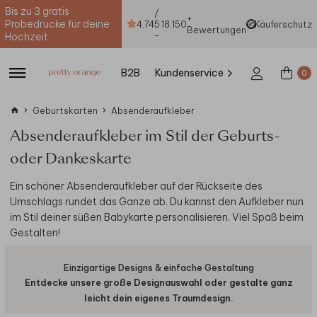
Bis zu 3 gratis
/
+
Probedrucke für deine
4.74
5
18.150
Käuferschutz
Bewertungen
-
Hochzeit
B2B
Kundenservice
0
Geburtskarten
Absenderaufkleber
Absenderaufkleber im Stil der Geburts-
oder Dankeskarte
Ein schöner Absenderaufkleber auf der Rückseite des
Umschlags rundet das Ganze ab. Du kannst den Aufkleber nun
im Stil deiner süßen Babykarte personalisieren. Viel Spaß beim
Gestalten!
Einzigartige Designs & einfache Gestaltung
Entdecke unsere große Designauswahl oder gestalte ganz
leicht dein eigenes Traumdesign.