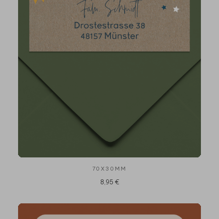
70X30MM
8,95 €