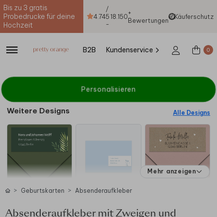
Bis zu 3 gratis
/
+
Probedrucke für deine
4.74
5
18.150
Käuferschutz
Bewertungen
-
Hochzeit
B2B
Kundenservice
0
Personalisieren
Weitere Designs
Alle Designs
Mehr anzeigen
Geburtskarten
Absenderaufkleber
Absenderaufkleber mit Zweigen und