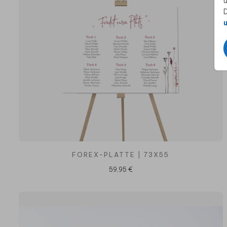
u
D
u
FOREX-PLATTE | 73X55
59,95 €