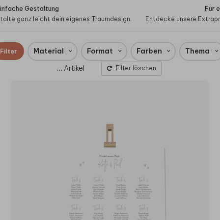
einfache Gestaltung
Für 
alte ganz leicht dein eigenes Traumdesign.
Entdecke unsere Extrapr
Material
Format
Farben
Thema
Filter
…
Artikel
Filter löschen