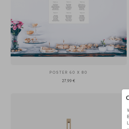
POSTER 60 X 80
27,99 €
W
B
L