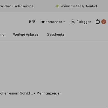
önlicher Kundenservice
Lieferung ist CO₂-Neutral
B2B
Kundenservice
Einloggen
0
ung
Weitere Anlässe
Geschenke
ischen einem Schild
...
+ Mehr anzeigen