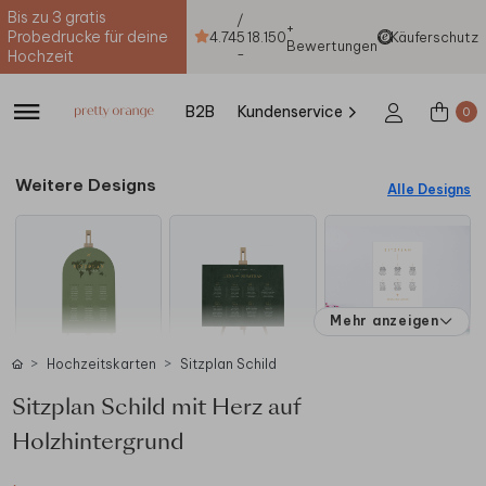
Bis zu 3 gratis
/
+
Probedrucke für deine
4.74
5
18.150
Käuferschutz
Bewertungen
-
Hochzeit
B2B
Kundenservice
0
Weitere Designs
Alle Designs
Mehr anzeigen
Hochzeitskarten
Sitzplan Schild
Sitzplan Schild mit Herz auf
Holzhintergrund