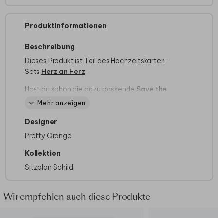
Produktinformationen
Beschreibung
Dieses Produkt ist Teil des Hochzeitskarten-
Sets
Herz an Herz
.
Hast du schon die dazu passende
Save the
date Karte
,
Hochzeitskarte
,
Menükarte
und
Mehr anzeigen
Dankeskarte
gesehen?
Designer
Alle wichtigen Informationen zu unseren
Pretty Orange
Schildern findest du
hier
.
Kollektion
Wir haben auch viele andere Produkte mit
diesem Design im Sortiment. Sollte es für dein
Sitzplan Schild
Traumformat noch fehlen, setzen wir es gerne
für dich um! Kontaktiere dazu einfach unseren
Wir empfehlen auch diese Produkte
Kundenservice.