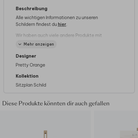
Beschreibung
Alle wichtigen Informationen zu unseren
Schildern findest du
hier
.
Wir haben auch viele andere Produkte mit
diesem Design im Sortiment. Sollte es für dein
Mehr anzeigen
Traumformat noch fehlen, setzen wir es gerne
für dich um! Kontaktiere dazu einfach unseren
Designer
Kundenservice.
Pretty Orange
Kollektion
Sitzplan Schild
Diese Produkte könnten dir auch gefallen