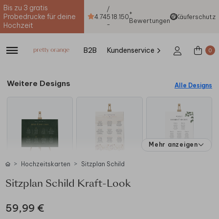
Bis zu 3 gratis
/
+
Probedrucke für deine
4.74
5
18.150
Käuferschutz
Bewertungen
-
Hochzeit
B2B
Kundenservice
0
Weitere Designs
Alle Designs
Mehr anzeigen
Hochzeitskarten
Sitzplan Schild
Sitzplan Schild Kraft-Look
59,99 €