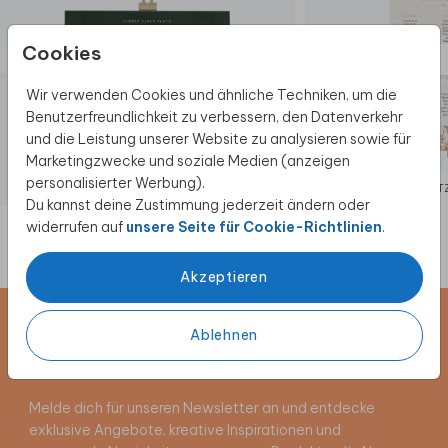
Cookies
Wir verwenden Cookies und ähnliche Techniken, um die
Benutzerfreundlichkeit zu verbessern, den Datenverkehr
und die Leistung unserer Website zu analysieren sowie für
Marketingzwecke und soziale Medien (anzeigen
personalisierter Werbung).
SITZPLAN
SIT
Du kannst deine Zustimmung jederzeit ändern oder
widerrufen auf
unsere Seite für Cookie-Richtlinien
.
Akzeptieren
Newsletter abonnieren und 5 €
Ablehnen
Rabatt sichern
Melde dich für unseren Newsletter an und entdecke
exklusive Angebote, kreative Inspirationen und