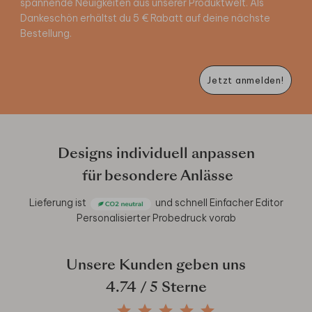
spannende Neuigkeiten aus unserer Produktwelt. Als
Dankeschön erhältst du 5 € Rabatt auf deine nächste
Bestellung.
Jetzt anmelden!
Designs individuell anpassen
für besondere Anlässe
Lieferung ist
und schnell
Einfacher Editor
Personalisierter Probedruck vorab
Unsere Kunden geben uns
4.74
/ 5 Sterne