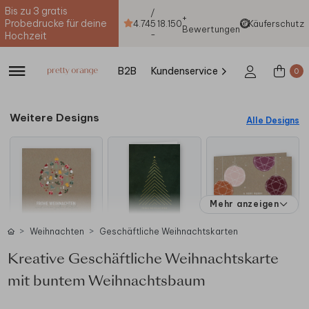
Bis zu 3 gratis
/
+
Probedrucke für deine
4.74
5
18.150
Käuferschutz
Bewertungen
-
Hochzeit
B2B
Kundenservice
0
Weitere Designs
Alle Designs
Mehr anzeigen
Weihnachten
Geschäftliche Weihnachtskarten
Kreative Geschäftliche Weihnachtskarte
mit buntem Weihnachtsbaum