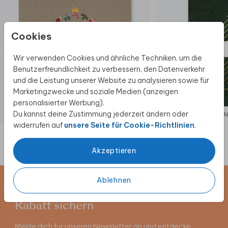
Cookies
Wir verwenden Cookies und ähnliche Techniken, um die
Benutzerfreundlichkeit zu verbessern, den Datenverkehr
und die Leistung unserer Website zu analysieren sowie für
Marketingzwecke und soziale Medien (anzeigen
personalisierter Werbung).
Du kannst deine Zustimmung jederzeit ändern oder
WEIHNACHTSKARTE
WEIHNACHTSKAR
widerrufen auf
unsere Seite für Cookie-Richtlinien
.
Akzeptieren
Ablehnen
Newsletter abonnieren und 5 €
Rabatt sichern
Melde dich für unseren Newsletter an und entdecke