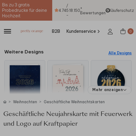
Bis zu 3 gratis
/
+
Probedrucke für deine
4.74
5
18.150
Käuferschutz
Bewertungen
-
Hochzeit
B2B
Kundenservice
0
Weitere Designs
Alle Designs
Mehr anzeigen
Weihnachten
Geschäftliche Weihnachtskarten
Geschäftliche Neujahrskarte mit Feuerwerk
und Logo auf Kraftpapier