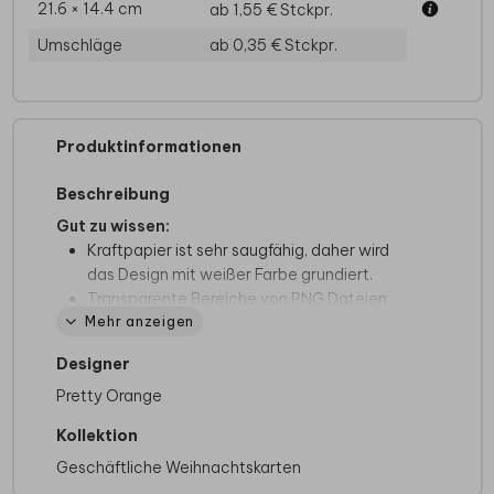
21.6 × 14.4 cm
ab 1,55 €
Stckpr.
Umschläge
ab 0,35 €
Stckpr.
Produktinformationen
Beschreibung
Gut zu wissen:
Kraftpapier ist sehr saugfähig, daher wird
das Design mit weißer Farbe grundiert.
Transparente Bereiche von PNG Dateien
Mehr anzeigen
werden weiß eingefärbt. Verwende deshalb
keine PNG Dateien.
Designer
Möglicherweise sind aufgrund des
Pretty Orange
Dateiformats bestimmte Abbildungen des
Online-Editors nicht verfügbar.
Kollektion
Wenn Foliendruck auf deiner Karte haben
Geschäftliche Weihnachtskarten
möchtest, wähle eine Karte im Kraftpapier-
Look aus, da das Drucken von Folie auf