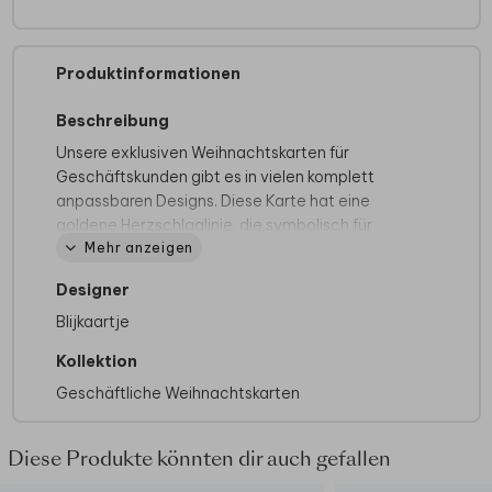
Produktinformationen
Beschreibung
Unsere exklusiven Weihnachtskarten für
Geschäftskunden gibt es in vielen komplett
anpassbaren Designs. Diese Karte hat eine
goldene Herzschlaglinie, die symbolisch für
Mehr anzeigen
Leben, Gesundheit aber auch wirtschaftliche
Vitalität stehen kann. Diese Karte ist besonders
Designer
als Weihnachtskarte für Arztpraxen oder als
Neujahrskarte für Krankenhäuser geeignet.
Blijkaartje
Hier findest du alle unsere
geschäftlichen
Kollektion
Weihnachtskarten mit Logo
.
Geschäftliche Weihnachtskarten
Diese Produkte könnten dir auch gefallen