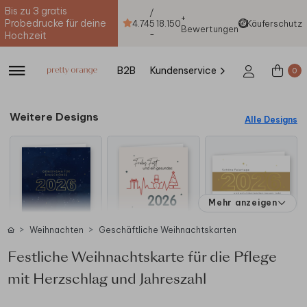
Bis zu 3 gratis
/
+
Probedrucke für deine
4.74
5
18.150
Käuferschutz
Bewertungen
-
Hochzeit
B2B
Kundenservice
0
Weitere Designs
Alle Designs
Mehr anzeigen
Weihnachten
Geschäftliche Weihnachtskarten
Festliche Weihnachtskarte für die Pflege
mit Herzschlag und Jahreszahl