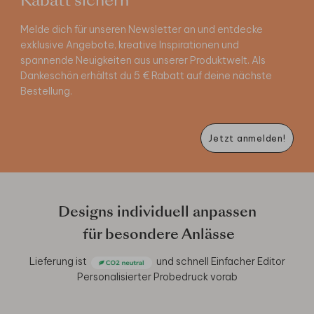
Rabatt sichern
Melde dich für unseren Newsletter an und entdecke
exklusive Angebote, kreative Inspirationen und
spannende Neuigkeiten aus unserer Produktwelt. Als
Dankeschön erhältst du 5 € Rabatt auf deine nächste
Bestellung.
Jetzt anmelden!
Designs individuell anpassen
für besondere Anlässe
Lieferung ist
und schnell
Einfacher Editor
Personalisierter Probedruck vorab