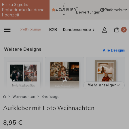
Bis zu 3 gratis
/
+
Probedrucke für deine
4.74
5
18.150
Käuferschutz
Bewertungen
-
Hochzeit
B2B
Kundenservice
0
Weitere Designs
Alle Designs
Mehr anzeigen
Weihnachten
Briefsiegel
Aufkleber mit Foto Weihnachten
8,95 €