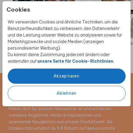
Cookies
Wir verwenden Cookies und ähnliche Techniken, um die
Benutzerfreundlichkeit zu verbessern, den Datenverkehr
und die Leistung unserer Website zu analysieren sowie für
Marketingzwecke und soziale Medien (anzeigen
WEIHNACHTSKARTE
WEIHNA
personalisierter Werbung).
Du kannst deine Zustimmung jederzeit ändern oder
widerrufen auf
unsere Seite für Cookie-Richtlinien
.
Akzeptieren
Newsletter abonnieren und 5 €
Ablehnen
Rabatt sichern
Melde dich für unseren Newsletter an und entdecke
exklusive Angebote, kreative Inspirationen und
spannende Neuigkeiten aus unserer Produktwelt. Als
Dankeschön erhältst du 5 € Rabatt auf deine nächste