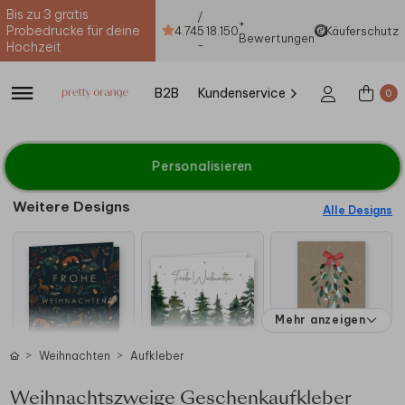
Bis zu 3 gratis
/
+
Probedrucke für deine
4.74
5
18.150
Käuferschutz
Bewertungen
-
Hochzeit
B2B
Kundenservice
0
Personalisieren
Weitere Designs
Alle Designs
Mehr anzeigen
Weihnachten
Aufkleber
Weihnachtszweige Geschenkaufkleber