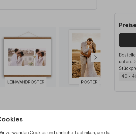
tlich.
Preis
Bestelle
unten. D
Stückpre
40 × 4
LEINWANDPOSTER
POSTER
Cookies
 Rabatt sichern
ir verwenden Cookies und ähnliche Techniken, um die