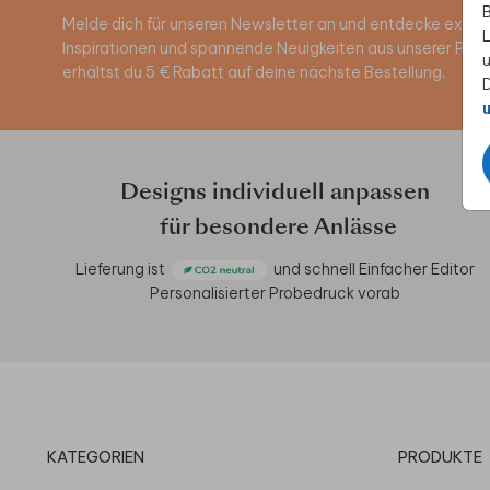
B
Melde dich für unseren Newsletter an und entdecke exklus
L
Inspirationen und spannende Neuigkeiten aus unserer Pro
u
erhältst du 5 € Rabatt auf deine nächste Bestellung.
D
u
Designs individuell anpassen
für besondere Anlässe
Lieferung ist
und schnell
Einfacher Editor
Personalisierter Probedruck vorab
KATEGORIEN
PRODUKTE