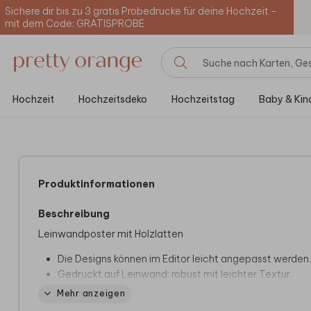
Sichere dir bis zu 3 gratis Probedrucke für deine Hochzeit -
mit dem Code: GRATISPROBE
Hochzeit
Hochzeitsdeko
Hochzeitstag
Baby & Kin
Produktinformationen
Beschreibung
Leinwandposter mit Holzlatten
Die Designs können im Editor leicht angepasst werden.
Gedruckt auf Leinwand: robust mit leichter Textur.
Inklusive Magnetleisten aus hellem Holz und Aufhängek
Mehr anzeigen
Erhältlich in 30x40cm, 40x30cm und 40x40cm.