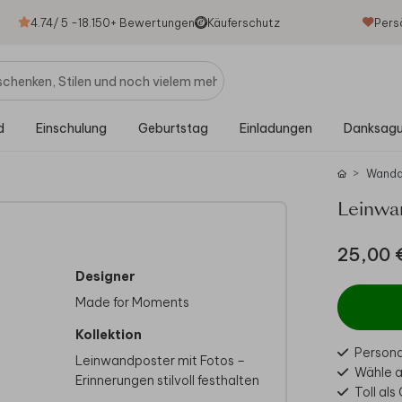
4.74
/ 5 -
18.150
+ Bewertungen
Käuferschutz
Pers
d
Einschulung
Geburtstag
Einladungen
Danksag
Wand
Leinwa
25,00 
Designer
Made for Moments
Kollektion
Personal
Leinwandposter mit Fotos –
Wähle a
ordel.
Erinnerungen stilvoll festhalten
Toll al