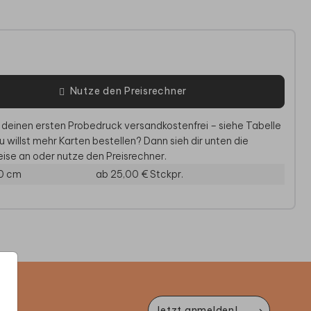
e
Nutze den Preisrechner
 deinen ersten Probedruck versandkostenfrei – siehe Tabelle
u willst mehr Karten bestellen? Dann sieh dir unten die
ise an oder nutze den Preisrechner.
0 cm
ab 25,00 €
Stckpr.
FOTOFLIESE
LEINWANDPOSTER
F
Jetzt anmelden!