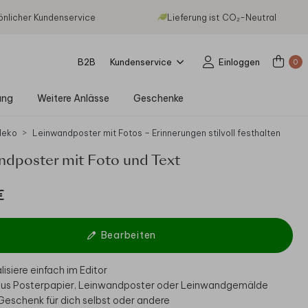
önlicher Kundenservice
Lieferung ist CO₂-Neutral
B2B
Kundenservice
Einloggen
0
ung
Weitere Anlässe
Geschenke
deko
Leinwandposter mit Fotos – Erinnerungen stilvoll festhalten
ndposter mit Foto und Text
€
Bearbeiten
isiere einfach im Editor
us Posterpapier, Leinwandposter oder Leinwandgemälde
s Geschenk für dich selbst oder andere