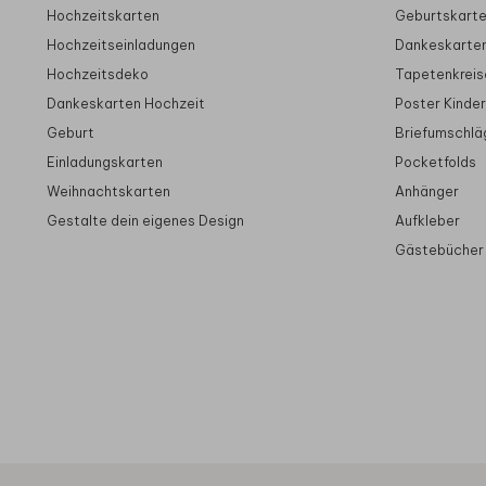
Hochzeitskarten
Geburtskart
Hochzeitseinladungen
Dankeskarte
Hochzeitsdeko
Tapetenkreis
Dankeskarten Hochzeit
Poster Kinde
Geburt
Briefumschlä
Einladungskarten
Pocketfolds
Weihnachtskarten
Anhänger
Gestalte dein eigenes Design
Aufkleber
Gästebücher