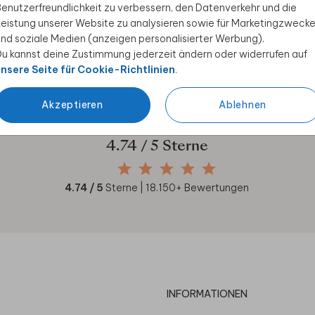
enutzerfreundlichkeit zu verbessern, den Datenverkehr und die
ive Angebote, kreative
eistung unserer Website zu analysieren sowie für Marketingzweck
duktwelt. Als Dankeschön
nd soziale Medien (anzeigen personalisierter Werbung).
u kannst deine Zustimmung jederzeit ändern oder widerrufen auf
nsere Seite für Cookie-Richtlinien
.
Akzeptieren
Ablehnen
Unsere Kunden geben uns
4.74
/ 5 Sterne
4.74
/ 5
Sterne |
18.150
+ Bewertungen
INFORMATIONEN