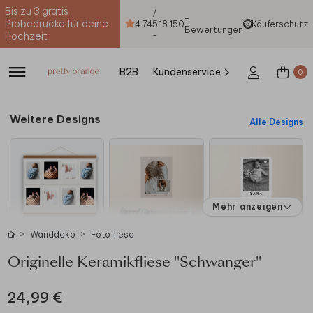
Bis zu 3 gratis
/
+
Probedrucke für deine
4.74
5
18.150
Käuferschutz
Bewertungen
-
Hochzeit
B2B
Kundenservice
0
Weitere Designs
Alle Designs
Mehr anzeigen
Wanddeko
Fotofliese
Originelle Keramikfliese "Schwanger"
24,99 €