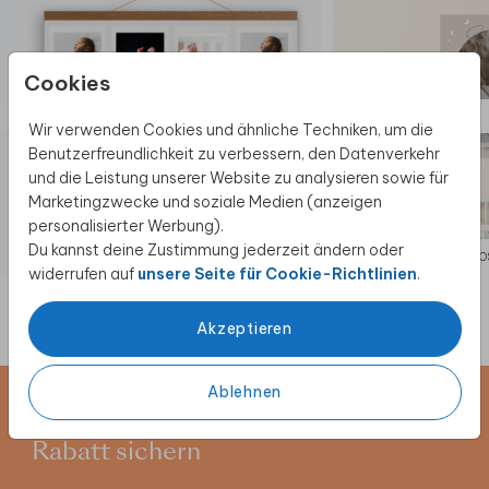
aufgehängt werden.
Möglichkeit zum Upload eines
hochauflösenden Fotos oder Motivs.
Sicher verpackt in Luftpolsterfolie, um
Cookies
Beschädigungen zu vermeiden.
Bitte beachte:
Die Farbe kann leicht von der
Wir verwenden Cookies und ähnliche Techniken, um die
auf der Karte abweichen, da es sich um ein
Benutzerfreundlichkeit zu verbessern, den Datenverkehr
anderes Material handelt.
und die Leistung unserer Website zu analysieren sowie für
Es wird nicht empfohlen, Rahmen zu
Marketingzwecke und soziale Medien (anzeigen
verwenden, ähnlich wie bei Karten.
personalisierter Werbung).
Beachte:
Dieses Produkt wird separat von
Du kannst deine Zustimmung jederzeit ändern oder
LEINWANDPOSTER
PO
anderen Bestellungen verschickt.
widerrufen auf
unsere Seite für Cookie-Richtlinien
.
Akzeptieren
Ablehnen
Newsletter abonnieren und 5 €
Rabatt sichern