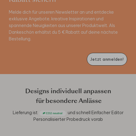
Rabatt sichern
Melde dich für unseren Newsletter an und entdecke
exklusive Angebote, kreative Inspirationen und
spannende Neuigkeiten aus unserer Produktwelt. Als
Dankeschön erhältst du 5 € Rabatt auf deine nächste
Bestellung.
Jetzt anmelden!
Designs individuell anpassen
für besondere Anlässe
Lieferung ist
und schnell
Einfacher Editor
Personalisierter Probedruck vorab