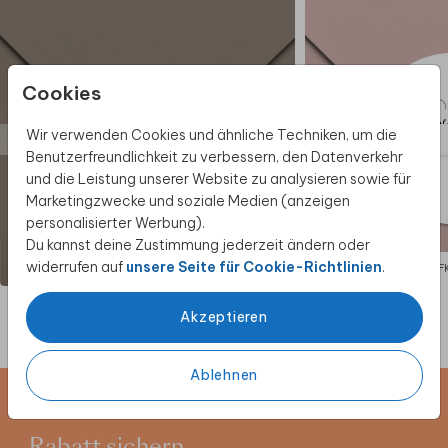
obere Klappe kleben).
Außerdem sind Umschläge nicht im
Lieferumfang enthalten.
Wir haben Umschläge in mehr als 25
Cookies
trendigen Farben, du findest sie auf unserer
Umschlagseite
.
Wir verwenden Cookies und ähnliche Techniken, um die
Achte darauf, das richtige Format für die
Benutzerfreundlichkeit zu verbessern, den Datenverkehr
Umschlaggröße zu wählen.
und die Leistung unserer Website zu analysieren sowie für
Diese Umschlag-Einlage ist nicht geeignet für
Marketingzwecke und soziale Medien (anzeigen
die folgenden Umschläge im Format 22x11:
personalisierter Werbung).
Tulpe, Himbeere, Biotop, Metallisch Bronze,
Du kannst deine Zustimmung jederzeit ändern oder
Dunkelgrau.
widerrufen auf
unsere Seite für Cookie-Richtlinien
.
AUFKLEBER
AUF
Akzeptieren
Ablehnen
Newsletter abonnieren und 5 €