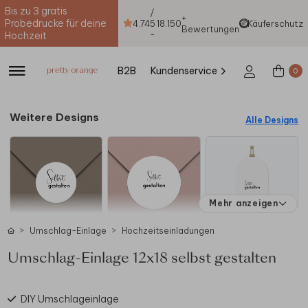
Bis zu 3 gratis
/
+
Probedrucke für deine
4.74
5
18.150
Käuferschutz
Bewertungen
-
Hochzeit
B2B
Kundenservice
0
Weitere Designs
Alle Designs
Mehr anzeigen
Umschlag-Einlage
Hochzeitseinladungen
Umschlag-Einlage 12x18 selbst gestalten
DIY Umschlageinlage