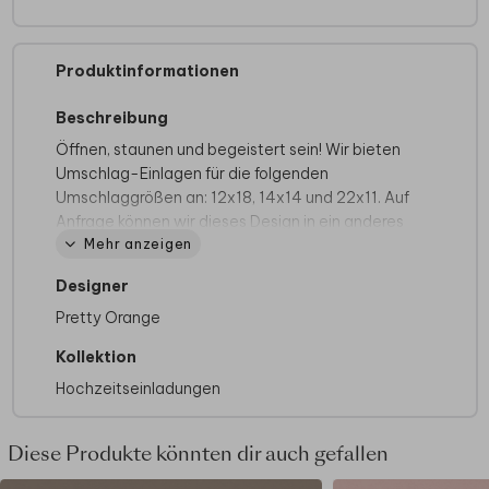
Produktinformationen
Beschreibung
Öffnen, staunen und begeistert sein! Wir bieten
Umschlag-Einlagen für die folgenden
Umschlaggrößen an: 12x18, 14x14 und 22x11. Auf
Anfrage können wir dieses Design in ein anderes
Mehr anzeigen
Format ändern oder eine Einlage im Stil deiner
Hochzeitskarte erstellen.
Designer
Spezifikationen:
Pretty Orange
Gedruckt auf Silk 135g Papier (glänzend),
Kollektion
Gewicht: 3 Gramm
Hochzeitseinladungen
Unsere Umschlag-Einlagen werden flach
geliefert und sind nicht vorgefaltet.
Du befestigst sie ganz einfach selbst mit
Diese Produkte könnten dir auch gefallen
etwas Klebestift im Umschlag (nur die