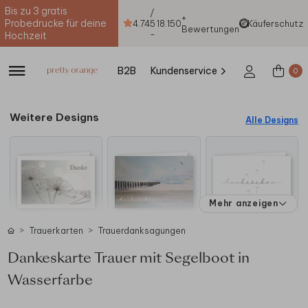
Bis zu 3 gratis
/
+
Probedrucke für deine
4.74
5
18.150
Käuferschutz
Bewertungen
-
Hochzeit
B2B
Kundenservice
0
Weitere Designs
Alle Designs
Mehr anzeigen
Trauerkarten
Trauerdanksagungen
Dankeskarte Trauer mit Segelboot in
Wasserfarbe