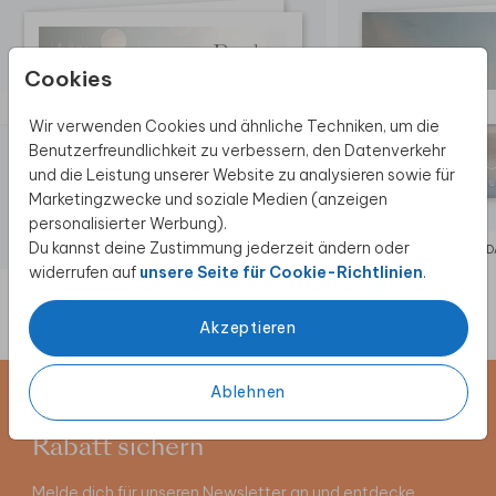
Cookies
Wir verwenden Cookies und ähnliche Techniken, um die
Benutzerfreundlichkeit zu verbessern, den Datenverkehr
und die Leistung unserer Website zu analysieren sowie für
Marketingzwecke und soziale Medien (anzeigen
personalisierter Werbung).
Du kannst deine Zustimmung jederzeit ändern oder
TRAUER DANKSAGUNG
TRAUER 
widerrufen auf
unsere Seite für Cookie-Richtlinien
.
Akzeptieren
Ablehnen
Newsletter abonnieren und 5 €
Rabatt sichern
Melde dich für unseren Newsletter an und entdecke