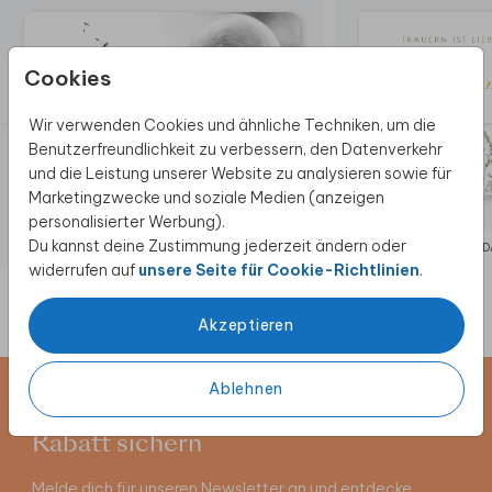
Cookies
Wir verwenden Cookies und ähnliche Techniken, um die
Benutzerfreundlichkeit zu verbessern, den Datenverkehr
und die Leistung unserer Website zu analysieren sowie für
Marketingzwecke und soziale Medien (anzeigen
personalisierter Werbung).
Du kannst deine Zustimmung jederzeit ändern oder
TRAUER 
widerrufen auf
unsere Seite für Cookie-Richtlinien
.
Akzeptieren
Ablehnen
Newsletter abonnieren und 5 €
Rabatt sichern
Melde dich für unseren Newsletter an und entdecke