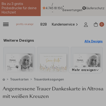
Bis zu 3 gratis
/
+
Probedrucke für deine
4.74
5
18.150
Käuferschutz
Bewertungen
-
Hochzeit
B2B
Kundenservice
0
Weitere Designs
Alle Designs
Mehr anzeigen
Trauerkarten
Trauerdanksagungen
Angemessene Trauer Dankeskarte in Altrosa
mit weißen Kreuzen