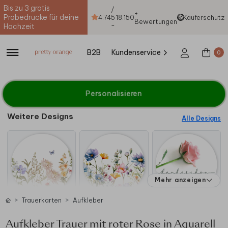
Bis zu 3 gratis
/
+
Probedrucke für deine
4.74
5
18.150
Käuferschutz
Bewertungen
-
Hochzeit
B2B
Kundenservice
0
Personalisieren
Weitere Designs
Alle Designs
Mehr anzeigen
Trauerkarten
Aufkleber
Aufkleber Trauer mit roter Rose in Aquarell