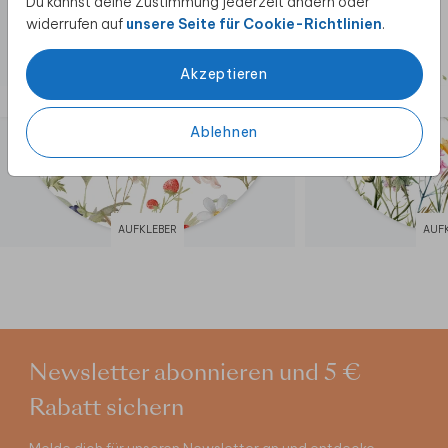
Du kannst deine Zustimmung jederzeit ändern oder
widerrufen auf
unsere Seite für Cookie-Richtlinien
.
Akzeptieren
Ablehnen
AUFKLEBER
AUF
Newsletter abonnieren und 5 €
Rabatt sichern