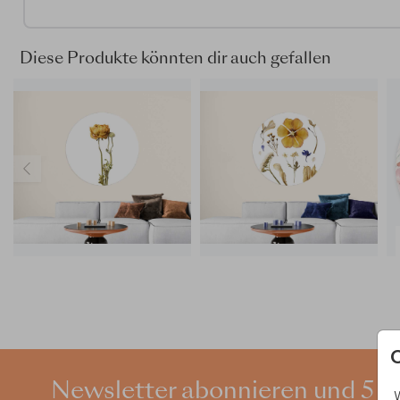
großzügig mit Wasser und einem Schwamm befeuchte
Die Runde Tapete ist leicht wieder zu entfernen un
beim Anbringen einfach justiert werden.
Diese Produkte könnten dir auch gefallen
Tipp: Tapetenkreise haften am besten auf glatten
Oberflächen.
Wusstest du, dass wir all unsere Tapetenkreise in dr
Größen anbieten: ⌀ 80 cm, ⌀ 100 cm und ⌀ 120 cm.
Auf der
nächsten Seite
findest du mehr Infos.
Newsletter abonnieren und 5 €
W