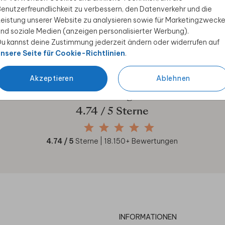
enutzerfreundlichkeit zu verbessern, den Datenverkehr und die
ive Angebote, kreative
eistung unserer Website zu analysieren sowie für Marketingzweck
duktwelt. Als Dankeschön
nd soziale Medien (anzeigen personalisierter Werbung).
u kannst deine Zustimmung jederzeit ändern oder widerrufen auf
nsere Seite für Cookie-Richtlinien
.
Akzeptieren
Ablehnen
Unsere Kunden geben uns
4.74
/ 5 Sterne
4.74
/ 5
Sterne |
18.150
+ Bewertungen
INFORMATIONEN