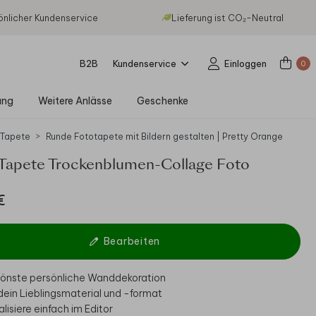
önlicher Kundenservice
Lieferung ist CO₂-Neutral
B2B
Kundenservice
Einloggen
0
ung
Weitere Anlässe
Geschenke
 Tapete
Runde Fototapete mit Bildern gestalten | Pretty Orange
Tapete Trockenblumen-Collage Foto
€
Bearbeiten
hönste persönliche Wanddekoration
ein Lieblingsmaterial und -format
lisiere einfach im Editor