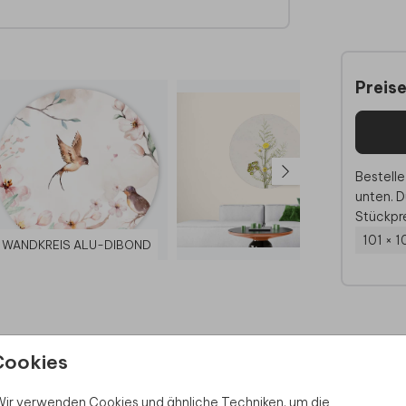
st.
d kann
Preis
ei
Bestelle
unten. D
Stückpre
101 × 1
WANDKREIS ALU-DIBOND
Cookies
 Rabatt sichern
ir verwenden Cookies und ähnliche Techniken, um die