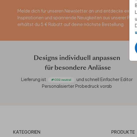
B
Melde dich für unseren Newsletter an und entdecke exklus
L
Inspirationen und spannende Neuigkeiten aus unserer Pro
u
erhältst du 5 € Rabatt auf deine nächste Bestellung.
D
u
Designs individuell anpassen
für besondere Anlässe
Lieferung ist
und schnell
Einfacher Editor
Personalisierter Probedruck vorab
KATEGORIEN
PRODUKTE