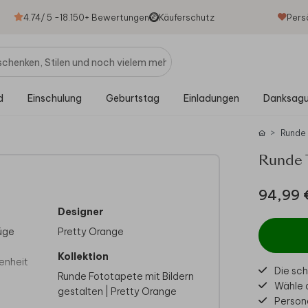
4.74
/ 5 -
18.150
+ Bewertungen
Käuferschutz
Pers
d
Einschulung
Geburtstag
Einladungen
Danksag
Runde
Runde 
94,99 
Designer
Füge
Pretty Orange
Kollektion
enheit
Die sc
Runde Fototapete mit Bildern
Wähle d
gestalten | Pretty Orange
Persona
e