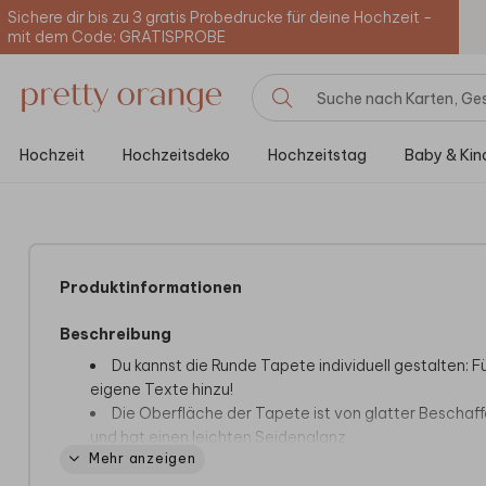
Sichere dir bis zu 3 gratis Probedrucke für deine Hochzeit -
mit dem Code: GRATISPROBE
Hochzeit
Hochzeitsdeko
Hochzeitstag
Baby & Kin
Produktinformationen
Beschreibung
Du kannst die Runde Tapete individuell gestalten: 
eigene Texte hinzu!
Die Oberfläche der Tapete ist von glatter Beschaff
und hat einen leichten Seidenglanz
Mehr anzeigen
Die Tapetenkreise lassen sich einfach und ohne
Luftblasen an die Wand kleben, indem du die Rückseit