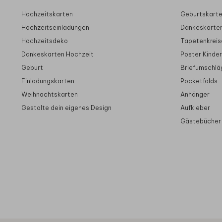
Hochzeitskarten
Geburtskart
Hochzeitseinladungen
Dankeskarte
Hochzeitsdeko
Tapetenkreis
Dankeskarten Hochzeit
Poster Kinde
Geburt
Briefumschlä
Einladungskarten
Pocketfolds
Weihnachtskarten
Anhänger
Gestalte dein eigenes Design
Aufkleber
Gästebücher