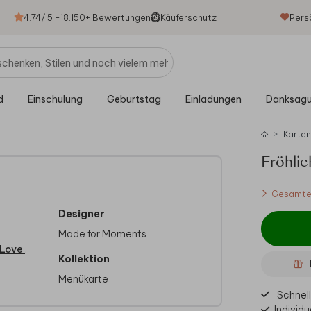
4.74
/ 5 -
18.150
+ Bewertungen
Käuferschutz
Pers
d
Einschulung
Geburtstag
Einladungen
Danksag
Karte
Fröhli
Gesamtes
Designer
Made for Moments
 Love
.
Kollektion
Menükarte
Schnell
Individu