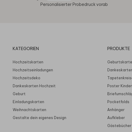
Personalisierter Probedruck vorab
KATEGORIEN
PRODUKTE
Hochzeitskarten
Geburtskart
Hochzeitseinladungen
Dankeskarte
Hochzeitsdeko
Tapetenkreis
Dankeskarten Hochzeit
Poster Kinde
Geburt
Briefumschlä
Einladungskarten
Pocketfolds
Weihnachtskarten
Anhänger
Gestalte dein eigenes Design
Aufkleber
Gästebücher