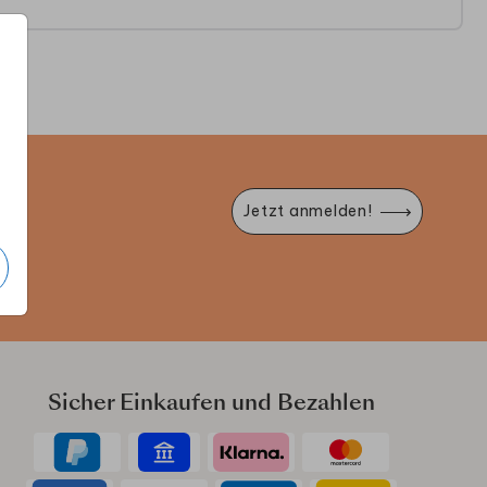
MENÜKARTE
MENÜKARTE
M
e
Jetzt anmelden!
Sicher Einkaufen und Bezahlen