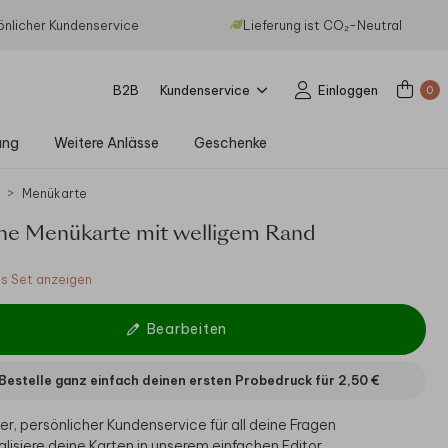
önlicher Kundenservice
Lieferung ist CO₂-Neutral
B2B
Kundenservice
Einloggen
0
ung
Weitere Anlässe
Geschenke
n
Menükarte
che Menükarte mit welligem Rand
 Set anzeigen
Bearbeiten
Bestelle ganz einfach deinen ersten Probedruck für
2,50 €
er, persönlicher Kundenservice für all deine Fragen
alisiere deine Karten in unserem einfachen Editor