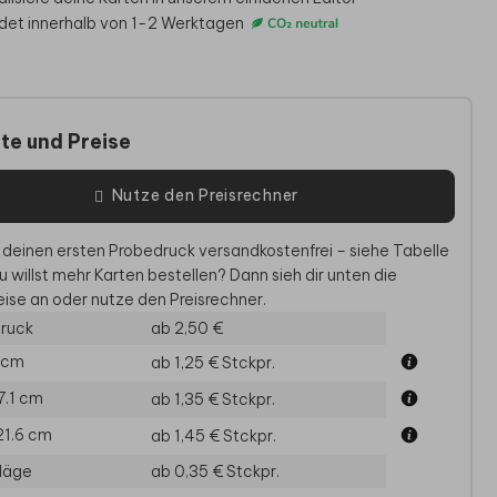
det innerhalb von 1-2 Werktagen
te und Preise
Nutze den Preisrechner
 deinen ersten Probedruck versandkostenfrei – siehe Tabelle
AUFKLEBER
DANKESKARTE HOCHZEIT
ERIN
u willst mehr Karten bestellen? Dann sieh dir unten die
ise an oder nutze den Preisrechner.
ruck
ab 2,50 €
5 cm
ab 1,25 €
Stckpr.
17.1 cm
ab 1,35 €
Stckpr.
21.6 cm
ab 1,45 €
Stckpr.
läge
ab 0,35 €
Stckpr.