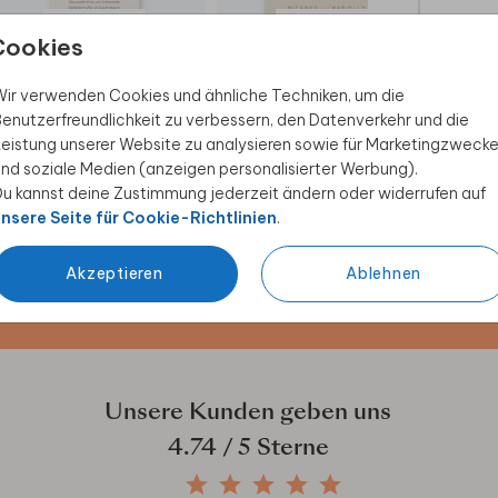
MENÜKARTE
MENÜKARTE
Cookies
ir verwenden Cookies und ähnliche Techniken, um die
enutzerfreundlichkeit zu verbessern, den Datenverkehr und die
eistung unserer Website zu analysieren sowie für Marketingzweck
nd soziale Medien (anzeigen personalisierter Werbung).
 Rabatt sichern
u kannst deine Zustimmung jederzeit ändern oder widerrufen auf
nsere Seite für Cookie-Richtlinien
.
ive Angebote, kreative
duktwelt. Als Dankeschön
Akzeptieren
Ablehnen
Unsere Kunden geben uns
4.74
/ 5 Sterne