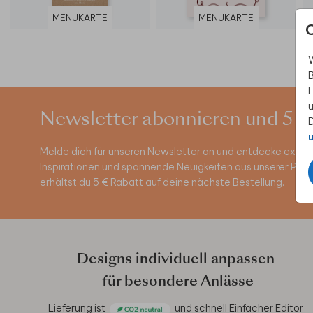
MENÜKARTE
MENÜKARTE
W
B
L
u
Newsletter abonnieren und 5 €
D
u
Melde dich für unseren Newsletter an und entdecke exklus
Inspirationen und spannende Neuigkeiten aus unserer Pro
erhältst du 5 € Rabatt auf deine nächste Bestellung.
Designs individuell anpassen
für besondere Anlässe
Lieferung ist
und schnell
Einfacher Editor