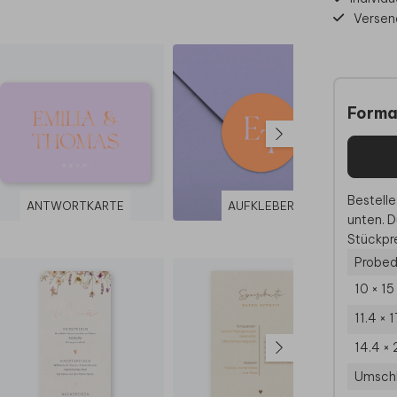
Versen
Forma
Bestelle
ANTWORTKARTE
AUFKLEBER
unten. D
Stückpre
Probed
10 × 1
11.4 × 
14.4 × 
Umsch