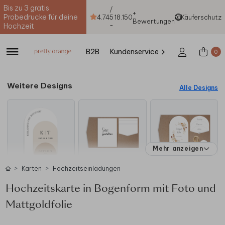
Bis zu 3 gratis
/
+
Probedrucke für deine
4.74
5
18.150
Käuferschutz
Bewertungen
-
Hochzeit
B2B
Kundenservice
0
Weitere Designs
Alle Designs
Mehr anzeigen
Karten
Hochzeitseinladungen
Hochzeitskarte in Bogenform mit Foto und
Mattgoldfolie