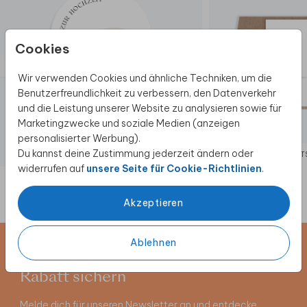
Cookies
Wir verwenden Cookies und ähnliche Techniken, um die
Benutzerfreundlichkeit zu verbessern, den Datenverkehr
und die Leistung unserer Website zu analysieren sowie für
Marketingzwecke und soziale Medien (anzeigen
personalisierter Werbung).
Du kannst deine Zustimmung jederzeit ändern oder
HOCHZEITSEINLADUNG
HOCHZEIT
widerrufen auf
unsere Seite für Cookie-Richtlinien
.
Akzeptieren
Ablehnen
Newsletter abonnieren und 5 €
Rabatt sichern
Melde dich für unseren Newsletter an und entdecke