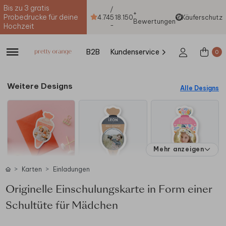
Bis zu 3 gratis
/
+
Probedrucke für deine
4.74
5
18.150
Käuferschutz
Bewertungen
-
Hochzeit
B2B
Kundenservice
0
Weitere Designs
Alle Designs
Mehr anzeigen
Karten
Einladungen
Originelle Einschulungskarte in Form einer
Schultüte für Mädchen