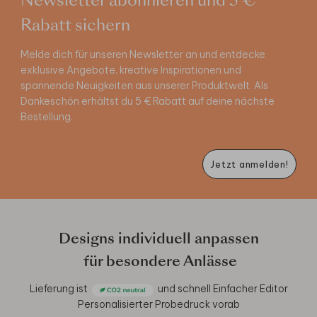
Newsletter abonnieren und 5 €
Rabatt sichern
Melde dich für unseren Newsletter an und entdecke
exklusive Angebote, kreative Inspirationen und
spannende Neuigkeiten aus unserer Produktwelt. Als
Dankeschön erhältst du 5 € Rabatt auf deine nächste
Bestellung.
Jetzt anmelden!
Designs individuell anpassen
für besondere Anlässe
Lieferung ist
und schnell
Einfacher Editor
Personalisierter Probedruck vorab