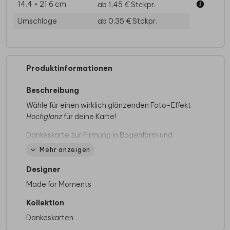
14.4 × 21.6 cm
ab 1,45 €
Stckpr.
Umschläge
ab 0,35 €
Stckpr.
Produktinformationen
Beschreibung
Wähle für einen wirklich glänzenden Foto-Effekt
Hochglanz
für deine Karte!
Dankeskarte zur Firmung in Bogenform und
großem Foto
Abmessungen
Mehr anzeigen
Die Abmessungen dieser Karten sind:
11x17 cm
Designer
Die passende Umschlaggröße ist 12x18 cm
Made for Moments
Kollektion
Dankeskarten