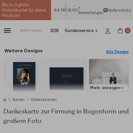
Bis zu 3 gratis
/
+
Probedrucke für deine
4.74
5
18.150
Käuferschutz
Bewertungen
-
Hochzeit
B2B
Kundenservice
0
Weitere Designs
Alle Designs
Mehr anzeigen
Karten
Dankeskarten
Dankeskarte zur Firmung in Bogenform und
großem Foto