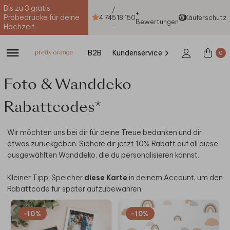
Bis zu 3 gratis
/
+
Probedrucke für deine
4.74
5
18.150
Käuferschutz
Bewertungen
-
Hochzeit
B2B
Kundenservice
0
Foto & Wanddeko
Rabattcodes*
Wir möchten uns bei dir für deine Treue bedanken und dir
etwas zurückgeben. Sichere dir jetzt 10% Rabatt auf all diese
ausgewählten Wanddeko, die du personalisieren kannst.
Kleiner Tipp: Speicher
diese Karte
in deinem Account, um den
Rabattcode für später aufzubewahren.
-10%
-10%