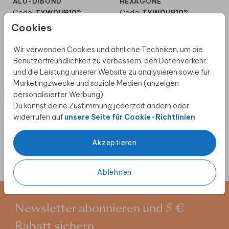
ALU-DIBOND
HEXAGONE
Code:
TYWDUP10%
Code:
TYWDUP10%
Cookies
Anzeigen
Anzeigen
Wir verwenden Cookies und ähnliche Techniken, um die
Benutzerfreundlichkeit zu verbessern, den Datenverkehr
und die Leistung unserer Website zu analysieren sowie für
*Gültig bis zum 31. Oktober 2025. Eine Barauszahlung oder eine
Marketingzwecke und soziale Medien (anzeigen
rückwirkende Anrechnung auf bereits getätigte Bestellungen ist
personalisierter Werbung).
nicht möglich.
Du kannst deine Zustimmung jederzeit ändern oder
widerrufen auf
unsere Seite für Cookie-Richtlinien
.
*Hier kannst du die
Aktionsbedingungen
nachlesen.
Akzeptieren
Ablehnen
Newsletter abonnieren und 5 €
Rabatt sichern