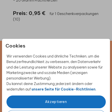
- 20 Gramm Fruchtherzen
Preis:
0,95 €
für 1 Geschenkverpackungen
(10)
Cookies
Newsletter abonnieren und 5 €
Wir verwenden Cookies und ähnliche Techniken, um die
Benutzerfreundlichkeit zu verbessern, den Datenverkehr
Rabatt sichern
und die Leistung unserer Website zu analysieren sowie für
Marketingzwecke und soziale Medien (anzeigen
Melde dich für unseren Newsletter an und entdecke
personalisierter Werbung).
exklusive Angebote, kreative Inspirationen und
Du kannst deine Zustimmung jederzeit ändern oder
spannende Neuigkeiten aus unserer Produktwelt. Als
widerrufen auf
unsere Seite für Cookie-Richtlinien
.
Dankeschön erhältst du 5 € Rabatt auf deine nächste
Bestellung.
Akzeptieren
Jetzt anmelden!