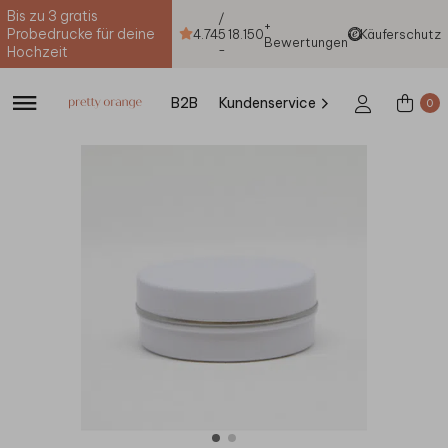
Bis zu 3 gratis
/
+
Probedrucke für deine
4.74
5
18.150
Käuferschutz
Bewertungen
-
Hochzeit
B2B
Kundenservice
0