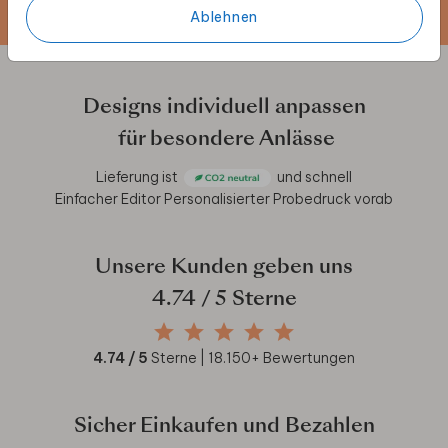
Ablehnen
Designs individuell anpassen
für besondere Anlässe
Lieferung ist
und schnell
Einfacher Editor
Personalisierter Probedruck vorab
Unsere Kunden geben uns
4.74
/ 5 Sterne
4.74
/ 5
Sterne |
18.150
+ Bewertungen
Sicher Einkaufen und Bezahlen