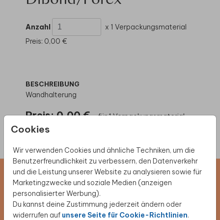
Dibond/Forex
Anzahl
x 1 Verpackungsmaterial
Preis:
0,00 €
BESCHREIBUNG
Wandhalterung
Preis:
0,00 €
für 1 Verpackungsmaterial
Cookies
Wir verwenden Cookies und ähnliche Techniken, um die
Benutzerfreundlichkeit zu verbessern, den Datenverkehr
und die Leistung unserer Website zu analysieren sowie für
Marketingzwecke und soziale Medien (anzeigen
Newsletter abonnieren und 5 €
personalisierter Werbung).
Rabatt sichern
Du kannst deine Zustimmung jederzeit ändern oder
widerrufen auf
unsere Seite für Cookie-Richtlinien
.