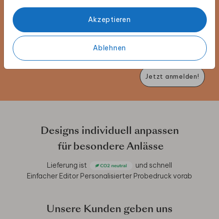
Melde dich für unseren Newsletter an und entdecke
exklusive Angebote, kreative Inspirationen und
Akzeptieren
spannende Neuigkeiten aus unserer Produktwelt. Als
Dankeschön erhältst du 5 € Rabatt auf deine nächste
Bestellung.
Ablehnen
Jetzt anmelden!
Designs individuell anpassen
für besondere Anlässe
Lieferung ist
und schnell
Einfacher Editor
Personalisierter Probedruck vorab
Unsere Kunden geben uns