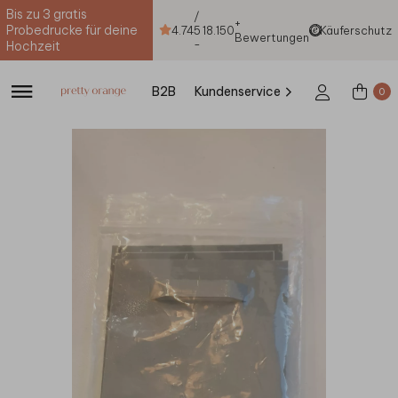
Bis zu 3 gratis
/
+
Probedrucke für deine
4.74
5
18.150
Käuferschutz
Bewertungen
-
Hochzeit
B2B
Kundenservice
0