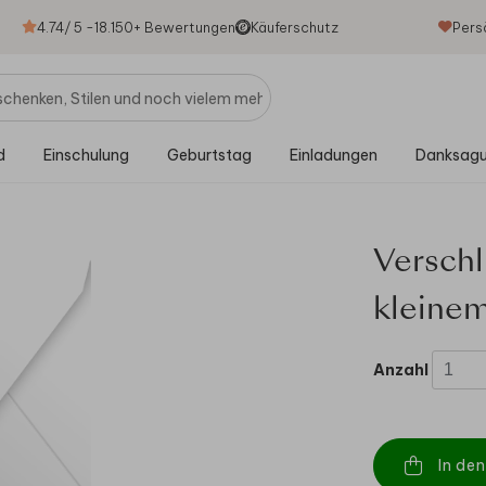
4.74
/ 5 -
18.150
+ Bewertungen
Käuferschutz
Pers
d
Einschulung
Geburtstag
Einladungen
Danksag
Verschl
kleine
Anzahl
In de