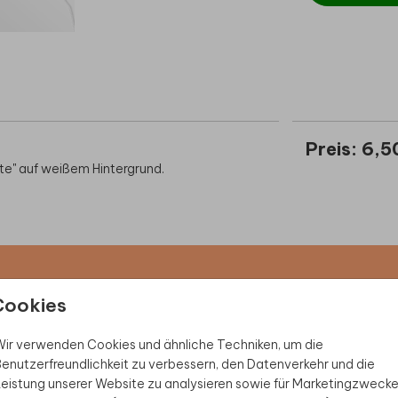
Preis:
6,5
ate" auf weißem Hintergrund.
 Rabatt sichern
Cookies
ive Angebote, kreative
ir verwenden Cookies und ähnliche Techniken, um die
duktwelt. Als Dankeschön
enutzerfreundlichkeit zu verbessern, den Datenverkehr und die
eistung unserer Website zu analysieren sowie für Marketingzweck