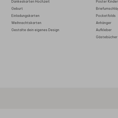
Dankeskarten Hochzeit
Poster Kinde
Geburt
Briefumschlä
Einladungskarten
Pocketfolds
Weihnachtskarten
Anhänger
Gestalte dein eigenes Design
Aufkleber
Gästebücher