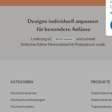
u
D
u
Designs individuell anpassen
für besondere Anlässe
Lieferung ist
und schnell
Einfacher Editor
Personalisierter Probedruck vorab
KATEGORIEN
PRODUKTE
Hochzeitskarten
Geburtskart
Hochzeitseinladungen
Dankeskarte
Hochzeitsdeko
Tapetenkreis