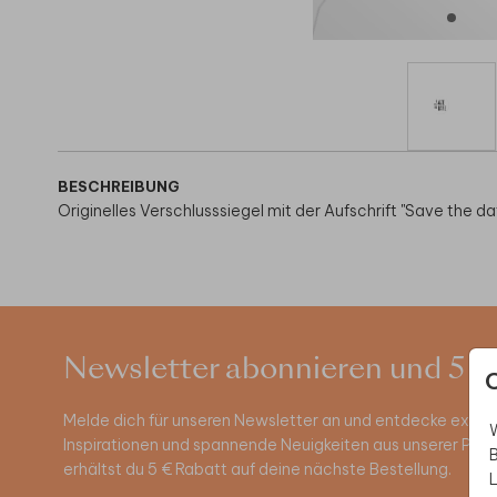
BESCHREIBUNG
Originelles Verschlusssiegel mit der Aufschrift "Save the d
Newsletter abonnieren und 5 €
Melde dich für unseren Newsletter an und entdecke exklus
W
Inspirationen und spannende Neuigkeiten aus unserer Pro
B
erhältst du 5 € Rabatt auf deine nächste Bestellung.
L