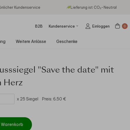
önlicher Kundenservice
Lieferung ist CO₂-Neutral
B2B
Kundenservice
Einloggen
0
ung
Weitere Anlässe
Geschenke
usssiegel "Save the date" mit
m Herz
x 25 Siegel
Preis:
6,50 €
n Warenkorb