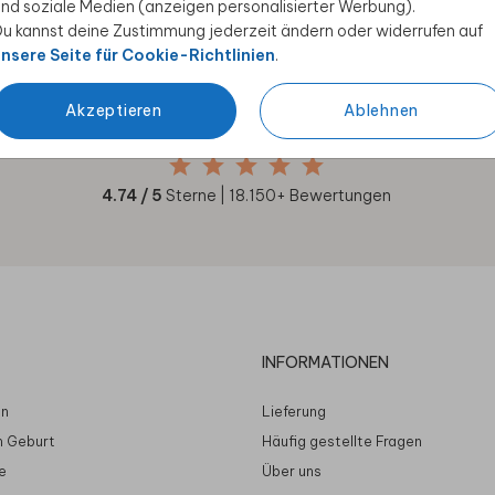
nd soziale Medien (anzeigen personalisierter Werbung).
u kannst deine Zustimmung jederzeit ändern oder widerrufen auf
nsere Seite für Cookie-Richtlinien
.
Unsere Kunden geben uns
Akzeptieren
Ablehnen
4.74
/ 5 Sterne
4.74
/ 5
Sterne |
18.150
+ Bewertungen
INFORMATIONEN
en
Lieferung
n Geburt
Häufig gestellte Fragen
e
Über uns