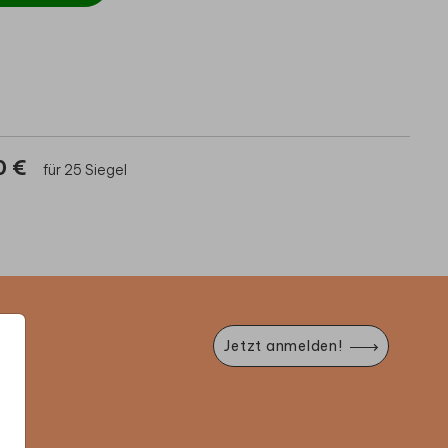
0 €
für 25 Siegel
Jetzt anmelden!
e