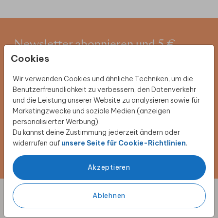
Newsletter abonnieren und 5 €
Cookies
Rabatt sichern
Wir verwenden Cookies und ähnliche Techniken, um die
Melde dich für unseren Newsletter an und entdecke
Benutzerfreundlichkeit zu verbessern, den Datenverkehr
exklusive Angebote, kreative Inspirationen und
und die Leistung unserer Website zu analysieren sowie für
spannende Neuigkeiten aus unserer Produktwelt. Als
Marketingzwecke und soziale Medien (anzeigen
Dankeschön erhältst du 5 € Rabatt auf deine nächste
personalisierter Werbung).
Bestellung.
Du kannst deine Zustimmung jederzeit ändern oder
widerrufen auf
unsere Seite für Cookie-Richtlinien
.
Jetzt anmelden!
Akzeptieren
Ablehnen
Designs individuell anpassen