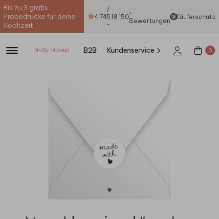
Bis zu 3 gratis
/
+
Probedrucke für deine
4.74
5
18.150
Käuferschutz
Bewertungen
-
Hochzeit
B2B
Kundenservice
0