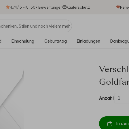
4.74
/ 5 -
18.150
+ Bewertungen
Käuferschutz
Pers
d
Einschulung
Geburtstag
Einladungen
Danksag
Verschl
Goldfa
Anzahl
In de