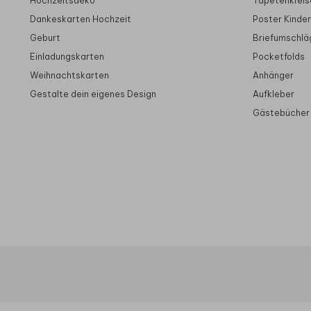
Hochzeitsdeko
Tapetenkreis
Dankeskarten Hochzeit
Poster Kinde
Geburt
Briefumschlä
Einladungskarten
Pocketfolds
Weihnachtskarten
Anhänger
Gestalte dein eigenes Design
Aufkleber
Gästebücher