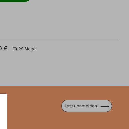
0 €
für 25 Siegel
Jetzt anmelden!
e