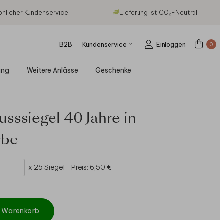
önlicher Kundenservice
Lieferung ist CO₂-Neutral
B2B
Kundenservice
Einloggen
0
ung
Weitere Anlässe
Geschenke
usssiegel 40 Jahre in
rbe
x 25 Siegel
Preis:
6,50 €
n Warenkorb