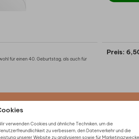
Preis:
6,5
ohl für einen 40. Geburtstag, als auch für
Cookies
 Rabatt sichern
ir verwenden Cookies und ähnliche Techniken, um die
ive Angebote, kreative
enutzerfreundlichkeit zu verbessern, den Datenverkehr und die
duktwelt. Als Dankeschön
eistung unserer Website zu analysieren sowie für Marketingzweck