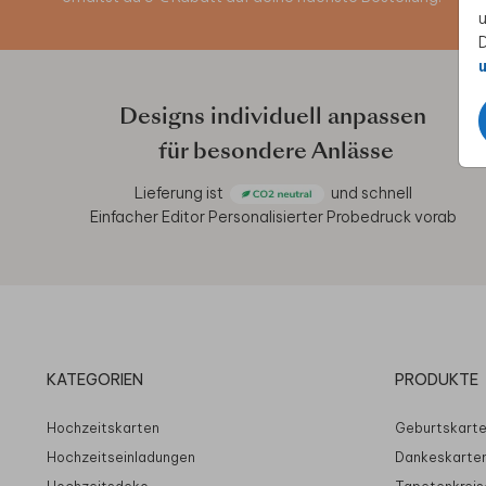
u
D
u
Designs individuell anpassen
für besondere Anlässe
Lieferung ist
und schnell
Einfacher Editor
Personalisierter Probedruck vorab
KATEGORIEN
PRODUKTE
Hochzeitskarten
Geburtskart
Hochzeitseinladungen
Dankeskarte