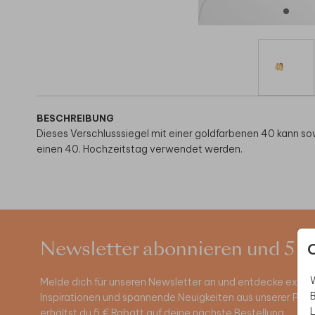
BESCHREIBUNG
Dieses Verschlusssiegel mit einer goldfarbenen 40 kann sow
einen 40. Hochzeitstag verwendet werden.
Newsletter abonnieren und 5 €
W
Melde dich für unseren Newsletter an und entdecke exklus
B
Inspirationen und spannende Neuigkeiten aus unserer Pro
L
erhältst du 5 € Rabatt auf deine nächste Bestellung.