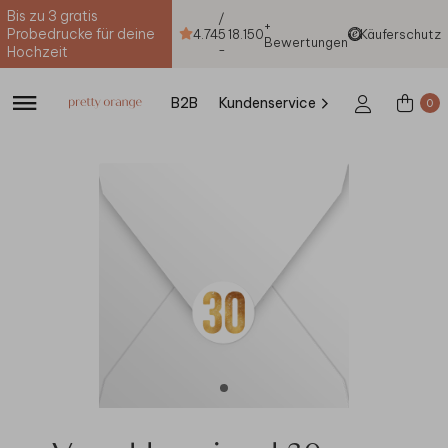
Bis zu 3 gratis
/
+
Probedrucke für deine
4.74
5
18.150
Käuferschutz
Bewertungen
-
Hochzeit
B2B
Kundenservice
0