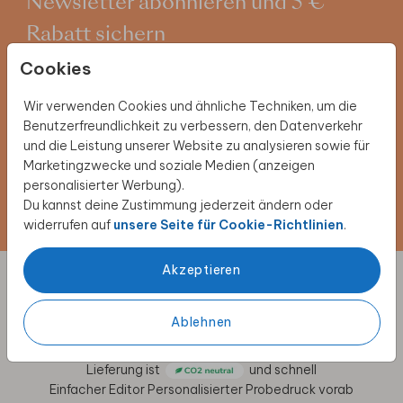
Newsletter abonnieren und 5 €
Rabatt sichern
Cookies
Melde dich für unseren Newsletter an und entdecke
exklusive Angebote, kreative Inspirationen und
Wir verwenden Cookies und ähnliche Techniken, um die
spannende Neuigkeiten aus unserer Produktwelt. Als
Benutzerfreundlichkeit zu verbessern, den Datenverkehr
Dankeschön erhältst du 5 € Rabatt auf deine nächste
und die Leistung unserer Website zu analysieren sowie für
Bestellung.
Marketingzwecke und soziale Medien (anzeigen
personalisierter Werbung).
Du kannst deine Zustimmung jederzeit ändern oder
Jetzt anmelden!
widerrufen auf
unsere Seite für Cookie-Richtlinien
.
Akzeptieren
Designs individuell anpassen
Ablehnen
für besondere Anlässe
Lieferung ist
und schnell
Einfacher Editor
Personalisierter Probedruck vorab