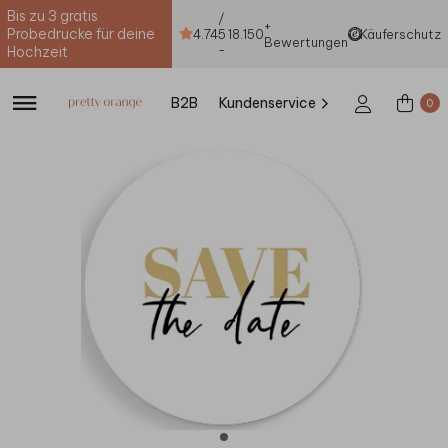
Bis zu 3 gratis
/
+
Probedrucke für deine
4.74
5
18.150
Käuferschutz
Bewertungen
-
Hochzeit
B2B
Kundenservice
0