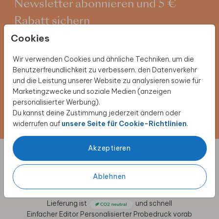
Newsletter abonnieren und 5 €
Rabatt sichern
Cookies
Melde dich für unseren Newsletter an und entdecke
exklusive Angebote, kreative Inspirationen und
Wir verwenden Cookies und ähnliche Techniken, um die
spannende Neuigkeiten aus unserer Produktwelt. Als
Benutzerfreundlichkeit zu verbessern, den Datenverkehr
Dankeschön erhältst du 5 € Rabatt auf deine nächste
und die Leistung unserer Website zu analysieren sowie für
Bestellung.
Marketingzwecke und soziale Medien (anzeigen
personalisierter Werbung).
Du kannst deine Zustimmung jederzeit ändern oder
Jetzt anmelden!
widerrufen auf
unsere Seite für Cookie-Richtlinien
.
Akzeptieren
Designs individuell anpassen
Ablehnen
für besondere Anlässe
Lieferung ist
und schnell
Einfacher Editor
Personalisierter Probedruck vorab