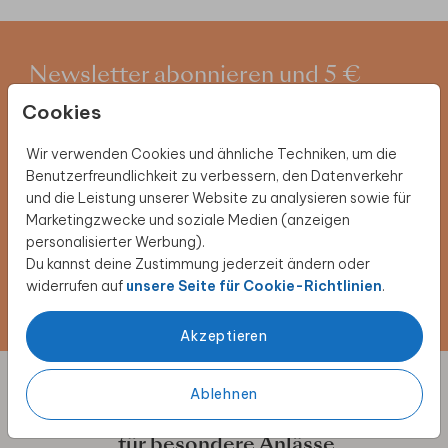
Newsletter abonnieren und 5 €
Cookies
Rabatt sichern
Melde dich für unseren Newsletter an und entdecke
Wir verwenden Cookies und ähnliche Techniken, um die
exklusive Angebote, kreative Inspirationen und
Benutzerfreundlichkeit zu verbessern, den Datenverkehr
spannende Neuigkeiten aus unserer Produktwelt. Als
und die Leistung unserer Website zu analysieren sowie für
Dankeschön erhältst du 5 € Rabatt auf deine nächste
Marketingzwecke und soziale Medien (anzeigen
Bestellung.
personalisierter Werbung).
Du kannst deine Zustimmung jederzeit ändern oder
widerrufen auf
unsere Seite für Cookie-Richtlinien
.
Jetzt anmelden!
Akzeptieren
Ablehnen
Designs individuell anpassen
für besondere Anlässe