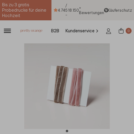
Bis zu 3 gratis
/
+
Probedrucke für deine
4.74
5
18.150
Käuferschutz
Bewertungen
-
Hochzeit
B2B
Kundenservice
0