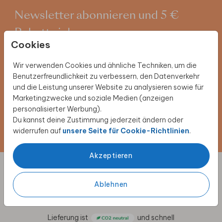
Newsletter abonnieren und 5 €
Rabatt sichern
Cookies
Melde dich für unseren Newsletter an und entdecke
exklusive Angebote, kreative Inspirationen und
Wir verwenden Cookies und ähnliche Techniken, um die
spannende Neuigkeiten aus unserer Produktwelt. Als
Benutzerfreundlichkeit zu verbessern, den Datenverkehr
Dankeschön erhältst du 5 € Rabatt auf deine nächste
und die Leistung unserer Website zu analysieren sowie für
Bestellung.
Marketingzwecke und soziale Medien (anzeigen
personalisierter Werbung).
Du kannst deine Zustimmung jederzeit ändern oder
Jetzt anmelden!
widerrufen auf
unsere Seite für Cookie-Richtlinien
.
Akzeptieren
Designs individuell anpassen
Ablehnen
für besondere Anlässe
Lieferung ist
und schnell