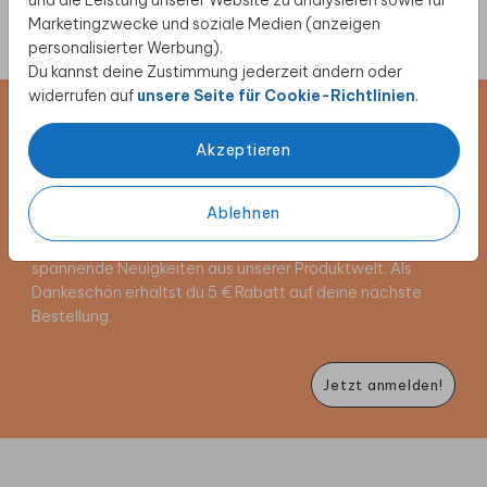
und die Leistung unserer Website zu analysieren sowie für
Marketingzwecke und soziale Medien (anzeigen
personalisierter Werbung).
Du kannst deine Zustimmung jederzeit ändern oder
widerrufen auf
unsere Seite für Cookie-Richtlinien
.
Newsletter abonnieren und 5 €
Akzeptieren
Rabatt sichern
Ablehnen
Melde dich für unseren Newsletter an und entdecke
exklusive Angebote, kreative Inspirationen und
spannende Neuigkeiten aus unserer Produktwelt. Als
Dankeschön erhältst du 5 € Rabatt auf deine nächste
Bestellung.
Jetzt anmelden!