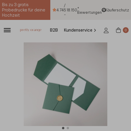
Bis zu 3 gratis
/
+
Probedrucke für deine
4.74
5
18.150
Käuferschutz
Bewertungen
-
Hochzeit
B2B
Kundenservice
0