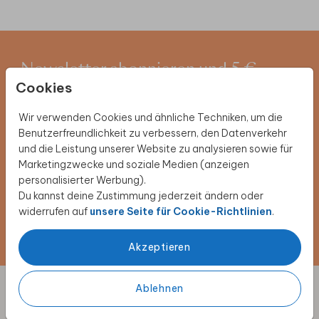
Newsletter abonnieren und 5 €
Cookies
Rabatt sichern
Wir verwenden Cookies und ähnliche Techniken, um die
Melde dich für unseren Newsletter an und entdecke
Benutzerfreundlichkeit zu verbessern, den Datenverkehr
exklusive Angebote, kreative Inspirationen und
und die Leistung unserer Website zu analysieren sowie für
spannende Neuigkeiten aus unserer Produktwelt. Als
Marketingzwecke und soziale Medien (anzeigen
Dankeschön erhältst du 5 € Rabatt auf deine nächste
personalisierter Werbung).
Bestellung.
Du kannst deine Zustimmung jederzeit ändern oder
widerrufen auf
unsere Seite für Cookie-Richtlinien
.
Jetzt anmelden!
Akzeptieren
Ablehnen
Designs individuell anpassen