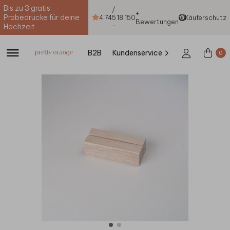
Bis zu 3 gratis
/
+
Probedrucke für deine
4.74
5
18.150
Käuferschutz
Bewertungen
-
Hochzeit
B2B
Kundenservice
0