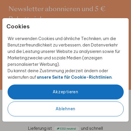
Newsletter abonnieren und 5 €
Rabatt sichern
Cookies
Melde dich für unseren Newsletter an und entdecke
exklusive Angebote, kreative Inspirationen und
Wir verwenden Cookies und ähnliche Techniken, um die
spannende Neuigkeiten aus unserer Produktwelt. Als
Benutzerfreundlichkeit zu verbessern, den Datenverkehr
Dankeschön erhältst du 5 € Rabatt auf deine nächste
und die Leistung unserer Website zu analysieren sowie für
Bestellung.
Marketingzwecke und soziale Medien (anzeigen
personalisierter Werbung).
Du kannst deine Zustimmung jederzeit ändern oder
Jetzt anmelden!
widerrufen auf
unsere Seite für Cookie-Richtlinien
.
Akzeptieren
Designs individuell anpassen
Ablehnen
für besondere Anlässe
Lieferung ist
und schnell