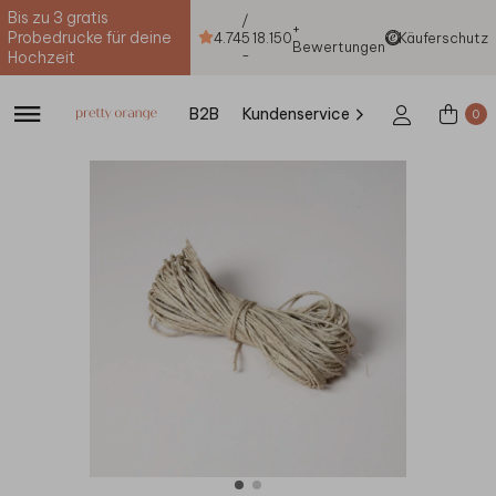
Bis zu 3 gratis
/
+
Probedrucke für deine
4.74
5
18.150
Käuferschutz
Bewertungen
-
Hochzeit
B2B
Kundenservice
0