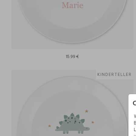
15,99 €
KINDERTELLER
W
B
L