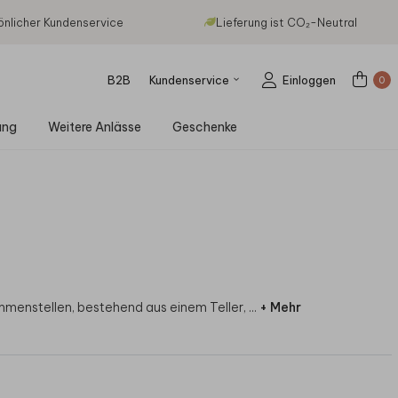
önlicher Kundenservice
Lieferung ist CO₂-Neutral
B2B
Kundenservice
Einloggen
0
ung
Weitere Anlässe
Geschenke
ammenstellen, bestehend aus einem Teller,
...
+ Mehr