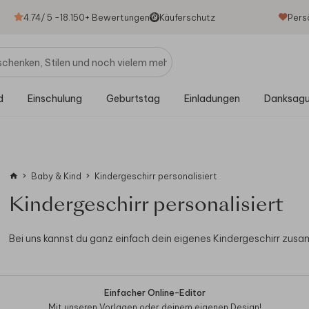
4.74
/ 5 -
18.150
+ Bewertungen
Käuferschutz
Pers
d
Einschulung
Geburtstag
Einladungen
Danksag
Baby & Kind
Kindergeschirr personalisiert
Kindergeschirr personalisiert
Bei uns kannst du ganz einfach dein eigenes Kindergeschirr zus
Einfacher Online-Editor
Mit unseren Vorlagen oder deinem eigenen Design!