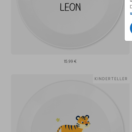
u
D
u
15,99 €
KINDERTELLER