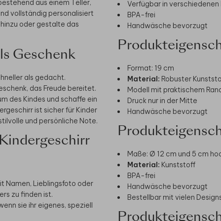
bestehend aus einem Teller,
Verfügbar in verschiedenen
nd vollständig personalisiert
BPA-frei
hinzu oder gestalte das
Handwäsche bevorzugt
Produkteigensch
als Geschenk
Format: 19 cm
hneller als gedacht.
Material:
Robuster Kunststo
eschenk, das Freude bereitet.
Modell mit praktischem Ran
m des Kindes und schaffe ein
Druck nur in der Mitte
geschirr ist sicher für Kinder
Handwäsche bevorzugt
tilvolle und persönliche Note.
Produkteigensch
 Kindergeschirr
Maße: Ø 12 cm und 5 cm ho
Material:
Kunststoff
BPA-frei
mit Namen, Lieblingsfoto oder
Handwäsche bevorzugt
rs zu finden ist.
Bestellbar mit vielen Desig
 wenn sie ihr eigenes, speziell
Produkteigensch