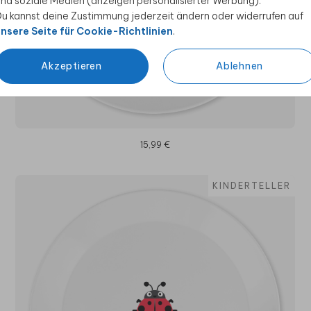
nd soziale Medien (anzeigen personalisierter Werbung).
u kannst deine Zustimmung jederzeit ändern oder widerrufen auf
nsere Seite für Cookie-Richtlinien
.
Akzeptieren
Ablehnen
15,99 €
KINDERTELLER