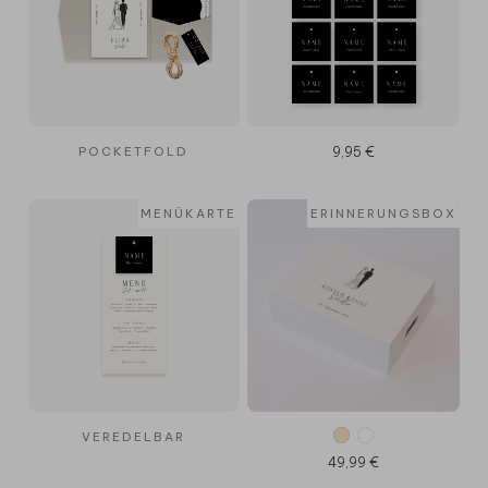
POCKETFOLD
9,95 €
MENÜKARTE
ERINNERUNGSBOX
VEREDELBAR
49,99 €