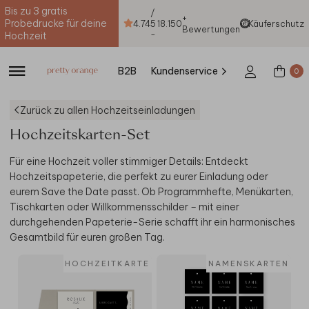
Bis zu 3 gratis
/
+
Probedrucke für deine
4.74
5
18.150
Käuferschutz
Bewertungen
-
Hochzeit
B2B
Kundenservice
0
Zurück zu allen Hochzeitseinladungen
Hochzeitskarten-Set
Für eine Hochzeit voller stimmiger Details: Entdeckt
Hochzeitspapeterie, die perfekt zu eurer Einladung oder
eurem Save the Date passt. Ob Programmhefte, Menükarten,
Tischkarten oder Willkommensschilder – mit einer
durchgehenden Papeterie-Serie schafft ihr ein harmonisches
Gesamtbild für euren großen Tag.
HOCHZEITKARTE
NAMENSKARTEN