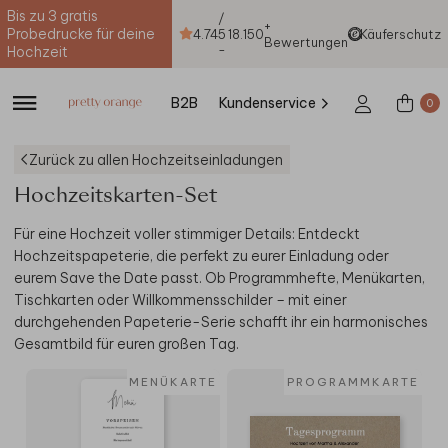
Bis zu 3 gratis
/
+
Probedrucke für deine
4.74
5
18.150
Käuferschutz
Bewertungen
-
Hochzeit
B2B
Kundenservice
0
Zurück zu allen Hochzeitseinladungen
Hochzeitskarten-Set
Für eine Hochzeit voller stimmiger Details: Entdeckt
Hochzeitspapeterie, die perfekt zu eurer Einladung oder
eurem Save the Date passt. Ob Programmhefte, Menükarten,
Tischkarten oder Willkommensschilder – mit einer
durchgehenden Papeterie-Serie schafft ihr ein harmonisches
Gesamtbild für euren großen Tag.
MENÜKARTE
PROGRAMMKARTE