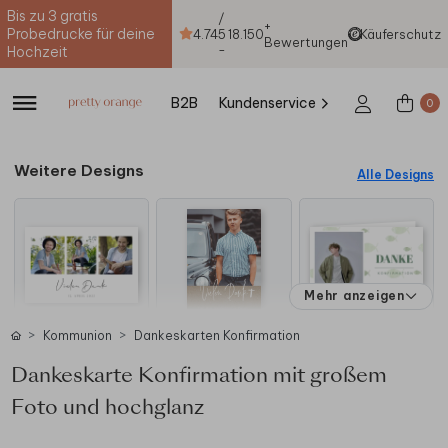
Bis zu 3 gratis
/
+
Probedrucke für deine
4.74
5
18.150
Käuferschutz
Bewertungen
-
Hochzeit
B2B
Kundenservice
0
Weitere Designs
Alle Designs
Mehr anzeigen
Kommunion
Dankeskarten Konfirmation
Dankeskarte Konfirmation mit großem
Foto und hochglanz