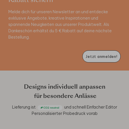
Rabatt sichern
Melde dich für unseren Newsletter an und entdecke
exklusive Angebote, kreative Inspirationen und
spannende Neuigkeiten aus unserer Produktwelt. Als
Dankeschön erhältst du 5 € Rabatt auf deine nächste
Bestellung.
Jetzt anmelden!
Designs individuell anpassen
für besondere Anlässe
Lieferung ist
und schnell
Einfacher Editor
Personalisierter Probedruck vorab