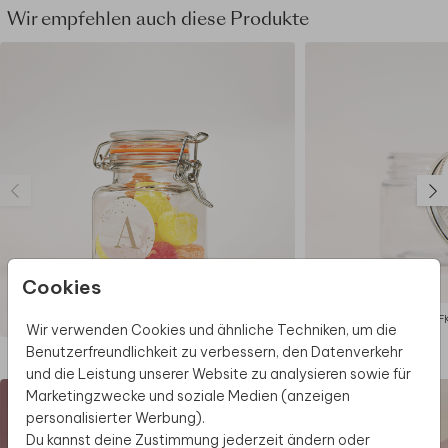
Wir empfehlen auch diese Produkte
Cookies
AUFKLEBER
AUF
Wir verwenden Cookies und ähnliche Techniken, um die
Benutzerfreundlichkeit zu verbessern, den Datenverkehr
Diese Produkte könnten dir auch gefallen
und die Leistung unserer Website zu analysieren sowie für
Marketingzwecke und soziale Medien (anzeigen
personalisierter Werbung).
Du kannst deine Zustimmung jederzeit ändern oder