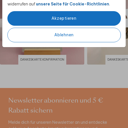
widerrufen auf
unsere Seite für Cookie-Richtlinien
.
Akzeptieren
Ablehnen
DANKESKARTE KONFIRMATION
DANKESKARTE
Newsletter abonnieren und 5 €
Rabatt sichern
Melde dich für unseren Newsletter an und entdecke