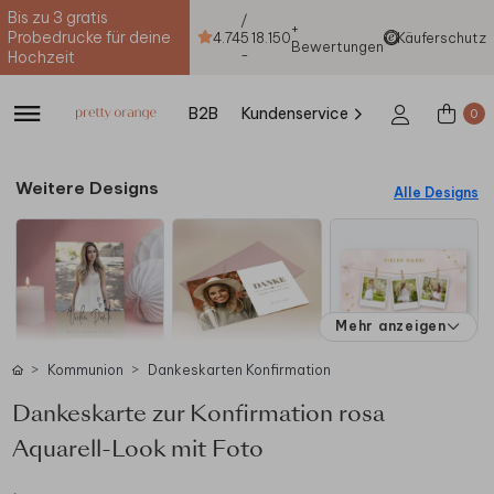
Bis zu 3 gratis
/
+
Probedrucke für deine
4.74
5
18.150
Käuferschutz
Bewertungen
-
Hochzeit
B2B
Kundenservice
0
Weitere Designs
Alle Designs
Mehr anzeigen
Kommunion
Dankeskarten Konfirmation
Dankeskarte zur Konfirmation rosa
Aquarell-Look mit Foto