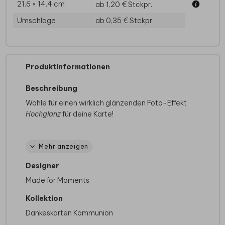
21.6 × 14.4 cm
ab 1,20 €
Stckpr.
Umschläge
ab 0,35 €
Stckpr.
Produktinformationen
Beschreibung
Wähle für einen wirklich glänzenden Foto-Effekt
Hochglanz
für deine Karte!
Auf der Suche nach mehr Inspiration? Sieh dir
Mehr anzeigen
hier unsere
Danksagungen zur Konfirmation
an.
Designer
Made for Moments
Kollektion
Dankeskarten Kommunion