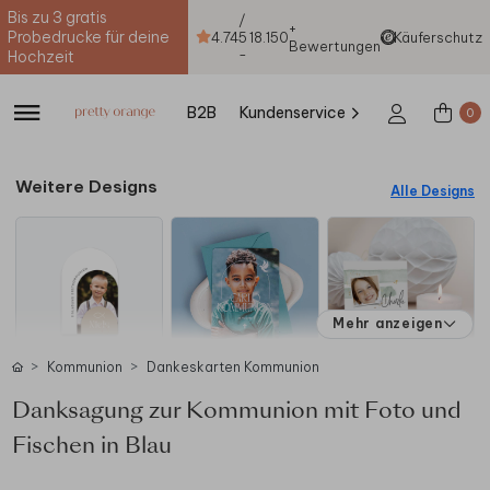
Bis zu 3 gratis
/
+
Probedrucke für deine
4.74
5
18.150
Käuferschutz
Bewertungen
-
Hochzeit
B2B
Kundenservice
0
Weitere Designs
Alle Designs
Mehr anzeigen
Kommunion
Dankeskarten Kommunion
Danksagung zur Kommunion mit Foto und
Fischen in Blau