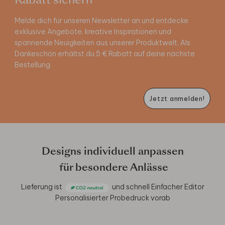
Rabatt sichern
Melde dich für unseren Newsletter an und entdecke
exklusive Angebote, kreative Inspirationen und
spannende Neuigkeiten aus unserer Produktwelt. Als
Dankeschön erhältst du 5 € Rabatt auf deine nächste
Bestellung.
Jetzt anmelden!
Designs individuell anpassen
für besondere Anlässe
Lieferung ist
und schnell
Einfacher Editor
Personalisierter Probedruck vorab