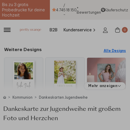
Bis zu 3 gratis
/
+
Probedrucke für deine
4.74
5
18.150
Käuferschutz
Bewertungen
-
Hochzeit
B2B
Kundenservice
0
Weitere Designs
Alle Designs
Mehr anzeigen
Kommunion
Dankeskarten Jugendweihe
Dankeskarte zur Jugendweihe mit großem
Foto und Herzchen