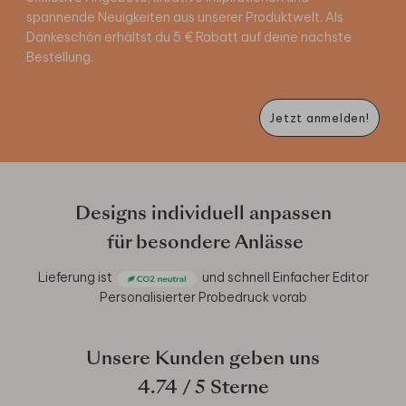
spannende Neuigkeiten aus unserer Produktwelt. Als
Dankeschön erhältst du 5 € Rabatt auf deine nächste
Bestellung.
Jetzt anmelden!
Designs individuell anpassen
für besondere Anlässe
Lieferung ist
und schnell
Einfacher Editor
Personalisierter Probedruck vorab
Unsere Kunden geben uns
4.74
/ 5 Sterne