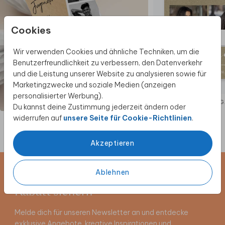
Cookies
Wir verwenden Cookies und ähnliche Techniken, um die
Benutzerfreundlichkeit zu verbessern, den Datenverkehr
und die Leistung unserer Website zu analysieren sowie für
Marketingzwecke und soziale Medien (anzeigen
personalisierter Werbung).
EINLADUNG
EINLADUNG
Du kannst deine Zustimmung jederzeit ändern oder
widerrufen auf
unsere Seite für Cookie-Richtlinien
.
Akzeptieren
Ablehnen
Newsletter abonnieren und 5 €
Rabatt sichern
Melde dich für unseren Newsletter an und entdecke
exklusive Angebote, kreative Inspirationen und