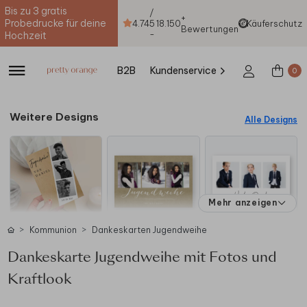
Bis zu 3 gratis
/
+
Probedrucke für deine
4.74
5
18.150
Käuferschutz
Bewertungen
-
Hochzeit
B2B
Kundenservice
0
Weitere Designs
Alle Designs
Mehr anzeigen
Kommunion
Dankeskarten Jugendweihe
Dankeskarte Jugendweihe mit Fotos und
Kraftlook