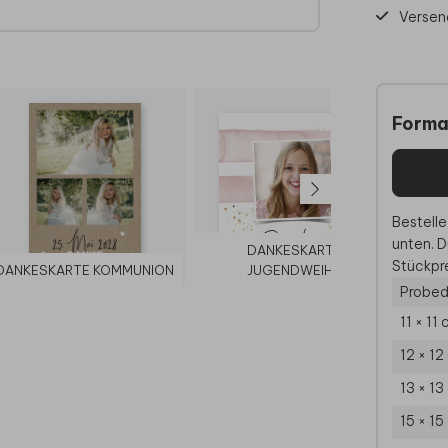
Versen
Forma
Bestelle
unten. D
DANKESKARTE
Stückpre
DANKESKARTE KOMMUNION
JUGENDWEIHE
Probed
11 × 11
12 × 12
13 × 13
15 × 15