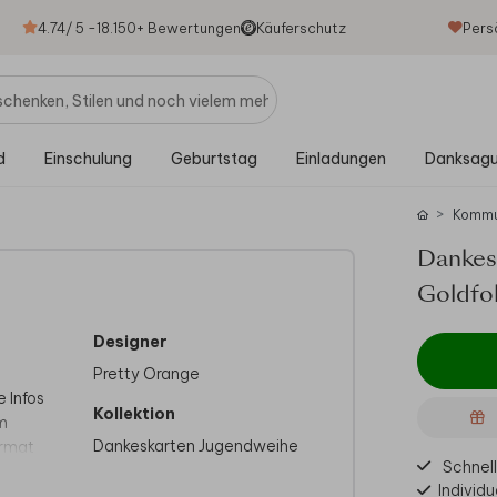
4.74
/ 5 -
18.150
+ Bewertungen
Käuferschutz
Pers
d
Einschulung
Geburtstag
Einladungen
Danksag
Kommu
Dankes
Goldfol
Designer
i
Pretty Orange
e Infos
Kollektion
em
Dankeskarten Jugendweihe
ormat
Schnell
Individu