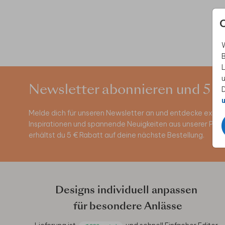
W
B
L
u
Newsletter abonnieren und 5 €
D
u
Melde dich für unseren Newsletter an und entdecke exklus
Inspirationen und spannende Neuigkeiten aus unserer Pro
erhältst du 5 € Rabatt auf deine nächste Bestellung.
Designs individuell anpassen
für besondere Anlässe