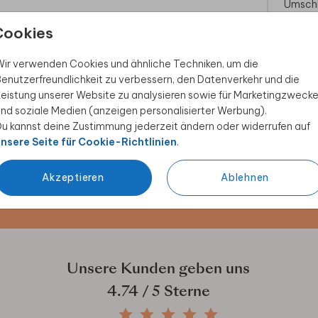
Umsch
Cookies
ir verwenden Cookies und ähnliche Techniken, um die
enutzerfreundlichkeit zu verbessern, den Datenverkehr und die
eistung unserer Website zu analysieren sowie für Marketingzweck
nd soziale Medien (anzeigen personalisierter Werbung).
 Rabatt sichern
u kannst deine Zustimmung jederzeit ändern oder widerrufen auf
nsere Seite für Cookie-Richtlinien
.
ive Angebote, kreative
duktwelt. Als Dankeschön
Akzeptieren
Ablehnen
Unsere Kunden geben uns
4.74
/ 5 Sterne