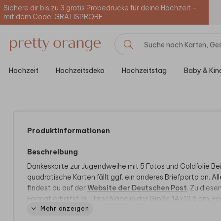
Sichere dir bis zu 3 gratis Probedrucke für deine Hochzeit -
mit dem Code: GRATISPROBE
Hochzeit
Hochzeitsdeko
Hochzeitstag
Baby & Kin
Produktinformationen
Beschreibung
Dankeskarte zur Jugendweihe mit 5 Fotos und Goldfolie Be
quadratische Karten fällt ggf. ein anderes Briefporto an. All
findest du auf der
Website der Deutschen Post
. Zu dies
Format erhältst du Umschläge in der Größe 14x12,5 cm. F
Mehr anzeigen
ändern ist möglich.