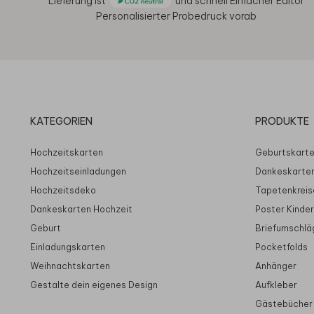
Lieferung ist
und schnell
Einfacher Editor
Personalisierter Probedruck vorab
KATEGORIEN
PRODUKTE
Hochzeitskarten
Geburtskart
Hochzeitseinladungen
Dankeskarte
Hochzeitsdeko
Tapetenkreis
Dankeskarten Hochzeit
Poster Kinde
Geburt
Briefumschlä
Einladungskarten
Pocketfolds
Weihnachtskarten
Anhänger
Gestalte dein eigenes Design
Aufkleber
Gästebücher