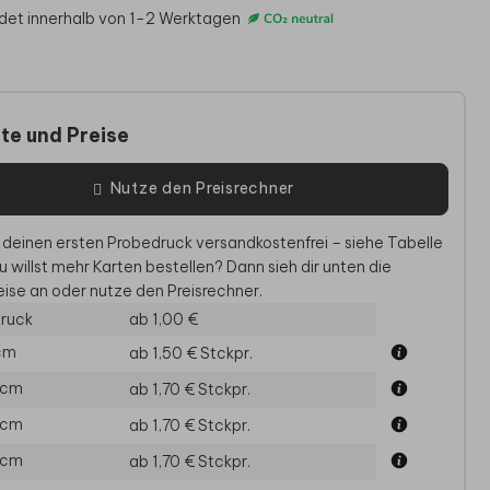
det innerhalb von 1-2 Werktagen
te und Preise
Nutze den Preisrechner
 deinen ersten Probedruck versandkostenfrei – siehe Tabelle
u willst mehr Karten bestellen? Dann sieh dir unten die
DANKESKARTE
DA
ise an oder nutze den Preisrechner.
JUGENDWEIHE
DANKESKARTE KOMMUNION
JU
ruck
ab 1,00 €
 cm
ab 1,50 €
Stckpr.
 cm
ab 1,70 €
Stckpr.
 cm
ab 1,70 €
Stckpr.
 cm
ab 1,70 €
Stckpr.