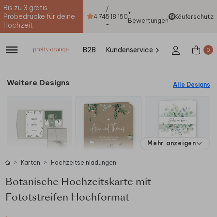
Bis zu 3 gratis
/
+
Probedrucke für deine
4.74
5
18.150
Käuferschutz
Bewertungen
-
Hochzeit
B2B
Kundenservice
0
Weitere Designs
Alle Designs
Mehr anzeigen
Karten
Hochzeitseinladungen
Botanische Hochzeitskarte mit
Fototstreifen Hochformat