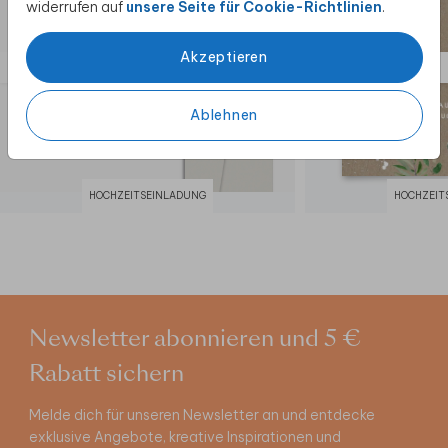
widerrufen auf
unsere Seite für Cookie-Richtlinien
.
Akzeptieren
Ablehnen
HOCHZEITSEINLADUNG
HOCHZEIT
Newsletter abonnieren und 5 €
Rabatt sichern
Melde dich für unseren Newsletter an und entdecke
exklusive Angebote, kreative Inspirationen und