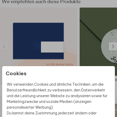
Wir empfehlen auch diese Produkte
Befestigungsmaterial separat zur Karte
bestellen und kannst den Brief selbst mit
den Dekoprodukten zusammenstellen und
verschließen.
Abmessungen
Die Karten werden aus einem 21x21 cm
großen Blatt ausgeschnitten.
Hauptkartengröße: 10x21 cm
Umschlaggröße: 11x22 cm
Cookies
AUFKLEBE
Wir verwenden Cookies und ähnliche Techniken, um die
Benutzerfreundlichkeit zu verbessern, den Datenverkehr
Diese Produkte könnten dir auch gefallen
und die Leistung unserer Website zu analysieren sowie für
Marketingzwecke und soziale Medien (anzeigen
personalisierter Werbung).
Du kannst deine Zustimmung jederzeit ändern oder