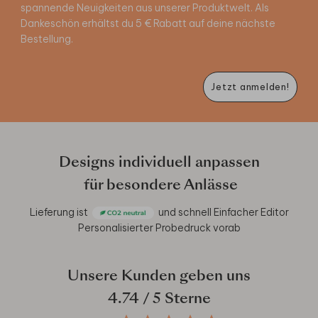
spannende Neuigkeiten aus unserer Produktwelt. Als
Dankeschön erhältst du 5 € Rabatt auf deine nächste
Bestellung.
Jetzt anmelden!
Designs individuell anpassen
für besondere Anlässe
Lieferung ist
und schnell
Einfacher Editor
Personalisierter Probedruck vorab
Unsere Kunden geben uns
4.74
/ 5 Sterne