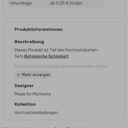
Umschläge
ab 0,35 €
Stckpr.
Produktinformationen
Beschreibung
Dieses Produkt ist Teil des Hochzeitskarten-
Sets
Botanische Schönheit
.
Diese Hochzeitseinladung im botanischen Stil ist
einzigartig indem ein extra Fotostreifen
Mehr anzeigen
hinzugefügt ist. Wähle deine zwei Lieblingsbilder
aus und zeige der ganzen Welt wie stark eure
Designer
Liebe ist.
Made for Moments
Allgemeine Informationen
Kollektion
Es ist nicht möglich, die Formate oder die
Hochzeitseinladungen
Anzahl der Karten bei diesem Design
anzupassen.
Du musst dein eigenes