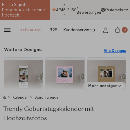
Bis zu 3 gratis
/
+
Probedrucke für deine
4.74
5
18.150
Käuferschutz
Bewertungen
-
Hochzeit
B2B
Kundenservice
0
Weitere Designs
Alle Designs
Mehr anzeigen
Kalender
Spiralkalender
Trendy Geburtstagskalender mit
Hochzeitsfotos