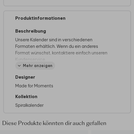
Produktinformationen
Beschreibung
Unsere Kalender sind in verschiedenen
Formaten erhältlich. Wenn du ein anderes
Format wünschst, kontaktiere einfach unseren
Kundenservice.
Mehr anzeigen
Papiersorte:
Designer
Robustes, weißes Fotokalenderpapier.
Dieses Papier eignet sich hervorragend zum
Made for Moments
Beschriften.
Kollektion
Spiralkalender
Spezifikationen:
Foliendruck ist nicht möglich
Die Lieferzeit beträgt 3-4 Werktage
Diese Produkte könnten dir auch gefallen
Wird separat von jeder Kartenbestellung mit
einem DHL-Tracking-Code versendet