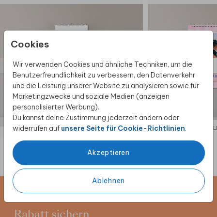
Die Standardfarbe der Ringe ist weiß
Cookies
Wir verwenden Cookies und ähnliche Techniken, um die
Benutzerfreundlichkeit zu verbessern, den Datenverkehr
und die Leistung unserer Website zu analysieren sowie für
Marketingzwecke und soziale Medien (anzeigen
personalisierter Werbung).
Du kannst deine Zustimmung jederzeit ändern oder
widerrufen auf
unsere Seite für Cookie-Richtlinien
.
KALENDER
KAL
Akzeptieren
Ablehnen
Newsletter abonnieren und 5 €
Rabatt sichern