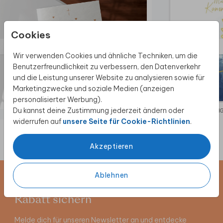
Cookies
Wir verwenden Cookies und ähnliche Techniken, um die
Benutzerfreundlichkeit zu verbessern, den Datenverkehr
und die Leistung unserer Website zu analysieren sowie für
Marketingzwecke und soziale Medien (anzeigen
personalisierter Werbung).
Du kannst deine Zustimmung jederzeit ändern oder
KIRCHENHEFT
EINLADUN
widerrufen auf
unsere Seite für Cookie-Richtlinien
.
Akzeptieren
Ablehnen
Newsletter abonnieren und 5 €
Rabatt sichern
Melde dich für unseren Newsletter an und entdecke