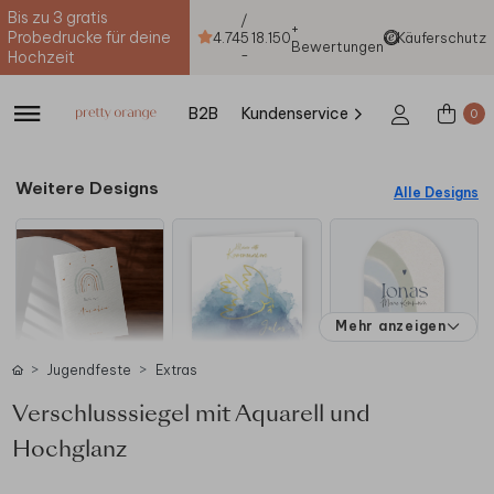
Bis zu 3 gratis
/
+
Probedrucke für deine
4.74
5
18.150
Käuferschutz
Bewertungen
-
Hochzeit
B2B
Kundenservice
0
Weitere Designs
Alle Designs
Mehr anzeigen
Jugendfeste
Extras
Verschlusssiegel mit Aquarell und
Hochglanz