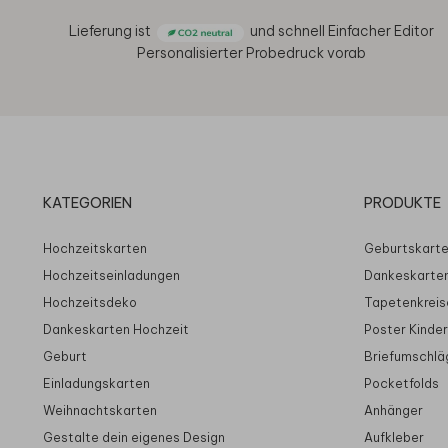
Lieferung ist
und schnell
Einfacher Editor
Personalisierter Probedruck vorab
KATEGORIEN
PRODUKTE
Hochzeitskarten
Geburtskart
Hochzeitseinladungen
Dankeskarte
Hochzeitsdeko
Tapetenkreis
Dankeskarten Hochzeit
Poster Kinde
Geburt
Briefumschlä
Einladungskarten
Pocketfolds
Weihnachtskarten
Anhänger
Gestalte dein eigenes Design
Aufkleber