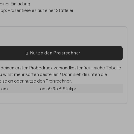
deiner Einladung
pp: Präsentiere es auf einer Staffelei
e
Nutze den Preisrechner
 deinen ersten Probedruck versandkostenfrei – siehe Tabelle
u willst mehr Karten bestellen? Dann sieh dir unten die
ise an oder nutze den Preisrechner.
GÄSTEBUCH
A
3 cm
ab 59,95 €
Stckpr.