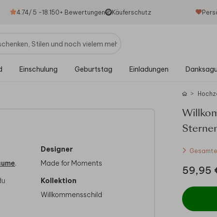
4.74
/ 5 -
18.150
+ Bewertungen
Käuferschutz
Pers
d
Einschulung
Geburtstag
Einladungen
Danksag
Hochz
Willko
Sterne
Designer
Gesamtes
äume
.
Made for Moments
59,95 
du
Kollektion
Willkommensschild
im