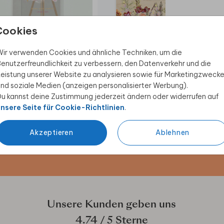
Cookies
WILLKOMMENSSCHILD
WILLKOMMENSCHILD
WI
ir verwenden Cookies und ähnliche Techniken, um die
enutzerfreundlichkeit zu verbessern, den Datenverkehr und die
eistung unserer Website zu analysieren sowie für Marketingzweck
nd soziale Medien (anzeigen personalisierter Werbung).
u kannst deine Zustimmung jederzeit ändern oder widerrufen auf
 Rabatt sichern
nsere Seite für Cookie-Richtlinien
.
ive Angebote, kreative
Akzeptieren
Ablehnen
duktwelt. Als Dankeschön
Unsere Kunden geben uns
4.74
/ 5 Sterne