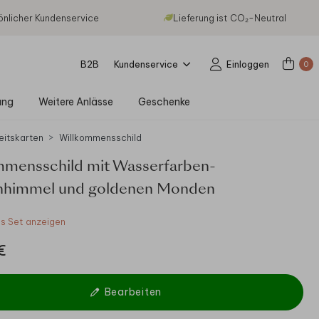
önlicher Kundenservice
Lieferung ist CO₂-Neutral
B2B
Kundenservice
Einloggen
0
ung
Weitere Anlässe
Geschenke
eitskarten
Willkommensschild
mmensschild mit Wasserfarben-
nhimmel und goldenen Monden
 Set anzeigen
€
Bearbeiten