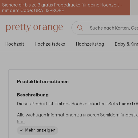
Sichere dir bis zu 3 gratis Probedrucke für deine Hochzeit -
mit dem Code: GRATISPROBE
Hochzeit
Hochzeitsdeko
Hochzeitstag
Baby & Kin
Produktinformationen
Beschreibung
Dieses Produkt ist Teil des Hochzeitskarten-Sets
Lunartr
Alle wichtigen Informationen zu unseren Schildern findest 
hier
.
Mehr anzeigen
Wir haben auch viele andere Produkte mit diesem Design 