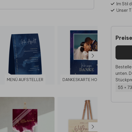
zen wir
Im Stil 
Unser Ti
or
Preis
Bestelle
unten. D
Stückpre
MENÜ AUFSTELLER
DANKESKARTE HOCHZEIT
55 × 7