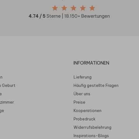
4.74
/ 5
Sterne |
18.150
+ Bewertungen
INFORMATIONEN
en
Lieferung
n Geburt
Häufig gestellte Fragen
e
Über uns
rzimmer
Preise
ge
Kooperationen
Probedruck
Widerrufsbelehrung
Inspirations-Blogs