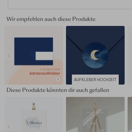
Sortiment. Sollte es für dein Traumformat noch fehlen, set
es gerne für dich um! Kontaktiere dazu einfach unseren
Kundenservice.
Wir empfehlen auch diese Produkte
In "Abbildungen und Gestaltungselemente" in unserem Edit
findet ihr viele Symbole und Motive für euren Tagesablauf.
AUFKLEBER HOCHZEIT
Diese Produkte könnten dir auch gefallen